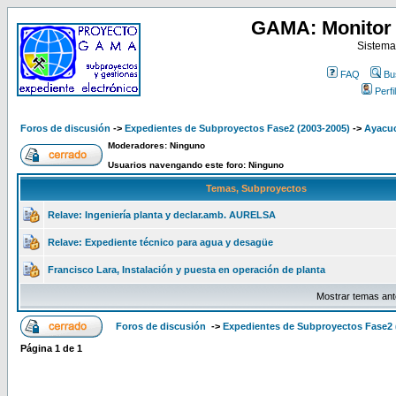
GAMA: Monitor 
Sistema
FAQ
Bu
Perfil
Foros de discusión
->
Expedientes de Subproyectos Fase2 (2003-2005)
->
Ayacuc
Moderadores: Ninguno
Usuarios navengando este foro: Ninguno
Temas, Subproyectos
Relave: Ingeniería planta y declar.amb. AURELSA
Relave: Expediente técnico para agua y desagüe
Francisco Lara, Instalación y puesta en operación de planta
Mostrar temas ant
Foros de discusión
->
Expedientes de Subproyectos Fase2 
Página
1
de
1