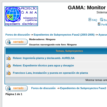
GAMA: Monitor 
Sistema
FAQ
Bu
Perfil
Foros de discusión
->
Expedientes de Subproyectos Fase2 (2003-2005)
->
Ayacuc
Moderadores: Ninguno
Usuarios navengando este foro: Ninguno
Temas, Subproyectos
Relave: Ingeniería planta y declar.amb. AURELSA
Relave: Expediente técnico para agua y desagüe
Francisco Lara, Instalación y puesta en operación de planta
Mostrar temas ant
Foros de discusión
->
Expedientes de Subproyectos Fase2 
Página
1
de
1