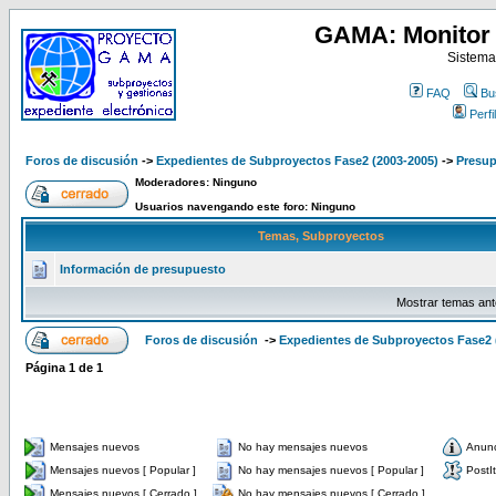
GAMA: Monitor 
Sistema
FAQ
Bu
Perfil
Foros de discusión
->
Expedientes de Subproyectos Fase2 (2003-2005)
->
Presup
Moderadores: Ninguno
Usuarios navengando este foro: Ninguno
Temas, Subproyectos
Información de presupuesto
Mostrar temas ant
Foros de discusión
->
Expedientes de Subproyectos Fase2 
Página
1
de
1
Mensajes nuevos
No hay mensajes nuevos
Anun
Mensajes nuevos [ Popular ]
No hay mensajes nuevos [ Popular ]
PostIt
Mensajes nuevos [ Cerrado ]
No hay mensajes nuevos [ Cerrado ]