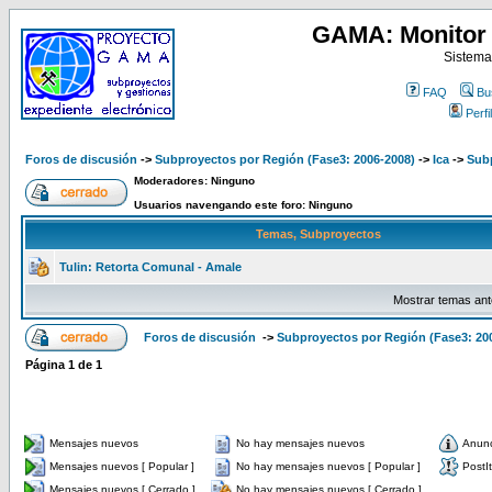
GAMA: Monitor 
Sistema
FAQ
Bu
Perfil
Foros de discusión
->
Subproyectos por Región (Fase3: 2006-2008)
->
Ica
->
Subp
Moderadores: Ninguno
Usuarios navengando este foro: Ninguno
Temas, Subproyectos
Tulin: Retorta Comunal - Amale
Mostrar temas ant
Foros de discusión
->
Subproyectos por Región (Fase3: 20
Página
1
de
1
Mensajes nuevos
No hay mensajes nuevos
Anun
Mensajes nuevos [ Popular ]
No hay mensajes nuevos [ Popular ]
PostIt
Mensajes nuevos [ Cerrado ]
No hay mensajes nuevos [ Cerrado ]