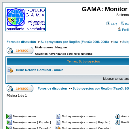
GAMA: Monitor 
Sistema
FAQ
Bu
Perfil
Foros de discusión
->
Subproyectos por Región (Fase3: 2006-2008)
->
Ica
->
Subp
Moderadores: Ninguno
Usuarios navengando este foro: Ninguno
Temas, Subproyectos
Tulin: Retorta Comunal - Amale
Mostrar temas ant
Foros de discusión
->
Subproyectos por Región (Fase3: 20
Página
1
de
1
Mensajes nuevos
No hay mensajes nuevos
Anun
Mensajes nuevos [ Popular ]
No hay mensajes nuevos [ Popular ]
PostIt
Mensajes nuevos [ Cerrado ]
No hay mensajes nuevos [ Cerrado ]