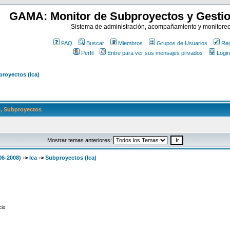
GAMA: Monitor de Subproyectos y Gestio
Sistema de administración, acompañamiento y monitore
FAQ
Buscar
Miembros
Grupos de Usuarios
Reg
Perfil
Entre para ver sus mensajes privados
Login
royectos (Ica)
, Subproyectos
Mostrar temas anteriores:
06-2008)
->
Ica
->
Subproyectos (Ica)
cio