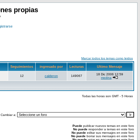
nes propias
o
istrarse
Marcar todos los temas como leidos
Seguimientos
ingresado por
Lecturas
Ultimo Mensaje
18 Dic 2006 12:59
12
calderon
149067
medina
Todas las horas son GMT - 5 Horas
Cambiar a:
Puede
publicar nuevos temas en este foro
No puede
responder a temas en este foro
No puede
editar sus mensajes en este foro
No puede
borrar sus mensajes en este foro
No puede
votar en encuestas en este foro