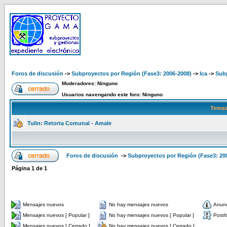
Foros de discusión
->
Subproyectos por Región (Fase3: 2006-2008)
->
Ica
->
Subp
Moderadores: Ninguno
Usuarios navengando este foro: Ninguno
Temas
Tulin: Retorta Comunal - Amale
Foros de discusión
->
Subproyectos por Región (Fase3: 20
Página
1
de
1
Mensajes nuevos
No hay mensajes nuevos
Anun
Mensajes nuevos [ Popular ]
No hay mensajes nuevos [ Popular ]
PostIt
Mensajes nuevos [ Cerrado ]
No hay mensajes nuevos [ Cerrado ]