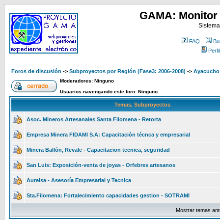
GAMA: Monitor 
Sistema
FAQ
Bu
Perfil
Foros de discusión
->
Subproyectos por Región (Fase3: 2006-2008)
->
Ayacucho
Moderadores: Ninguno
Usuarios navengando este foro: Ninguno
Temas, Subproyectos
Asoc. Mineros Artesanales Santa Filomena - Retorta
Empresa Minera FIDAMI S.A: Capacitación técnca y empresarial
Minera Ballón, Revale - Capacitacion tecnica, seguridad
San Luis: Exposición-venta de joyas - Orfebres artesanos
Aurelsa - Asesoría Empresarial y Tecnica
Sta.Filomena: Fortalecimiento capacidades gestion - SOTRAMI
Mostrar temas ant