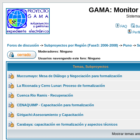
GAMA: Monitor 
Sistema
FAQ
Bu
Perfil
Foros de discusión
->
Subproyectos por Región (Fase3: 2006-2008)
->
Puno
->
S
Moderadores: Ninguno
Usuarios navengando este foro: Ninguno
Temas, Subproyectos
Muccumayo: Mesa de Diálogo y Negociación para formalización
La Riconada y Cerro Lunar: Proceso de formalización
Cuenca Rio Ramis - Recuperación
CENAQUIMP - Capacitación para formalización
Girigachi:Asesoramiento y Capacitación
Carabaya: capacitación en formalización y aspectos técnicos
Mostrar temas ant