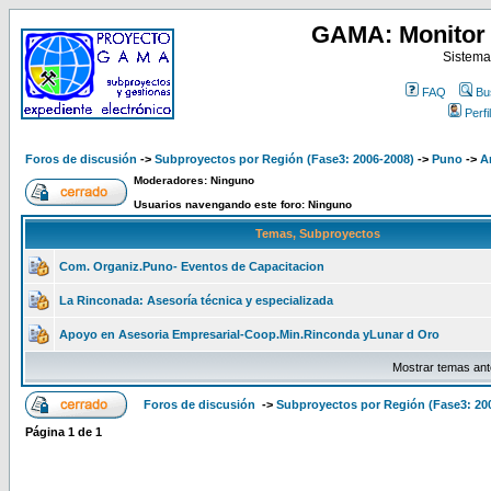
GAMA: Monitor 
Sistema
FAQ
Bu
Perfil
Foros de discusión
->
Subproyectos por Región (Fase3: 2006-2008)
->
Puno
->
A
Moderadores: Ninguno
Usuarios navengando este foro: Ninguno
Temas, Subproyectos
Com. Organiz.Puno- Eventos de Capacitacion
La Rinconada: Asesoría técnica y especializada
Apoyo en Asesoria Empresarial-Coop.Min.Rinconda yLunar d Oro
Mostrar temas ant
Foros de discusión
->
Subproyectos por Región (Fase3: 20
Página
1
de
1