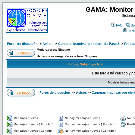
GAMA: Monitor 
Sistema
FAQ
Bu
Perfil
Foros de discusión
->
Avisos
->
Carpetas inactivas por cierre de Fase 3
->
Propue
Moderadores: Ninguno
Usuarios navengando este foro: Ninguno
Temas, Subproyectos
Este foro está cerrado y n
Mostrar temas ant
Foros de discusión
->
Avisos
->
Carpetas inactivas por cier
Mensajes nuevos
No hay mensajes nuevos
Anun
Mensajes nuevos [ Popular ]
No hay mensajes nuevos [ Popular ]
PostIt
Mensajes nuevos [ Cerrado ]
No hay mensajes nuevos [ Cerrado ]