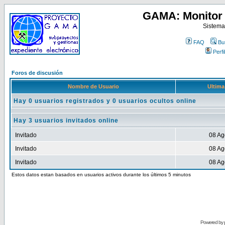
GAMA: Monitor 
Sistema
FAQ
Bu
Perfil
Foros de discusión
Nombre de Usuario
Ultima
Hay 0 usuarios registrados y 0 usuarios ocultos online
Hay 3 usuarios invitados online
Invitado
08 Ag
Invitado
08 Ag
Invitado
08 Ag
Estos datos estan basados en usuarios activos durante los últimos 5 minutos
Powered by