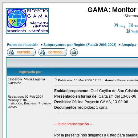
GAMA: Monitor 
Sistema
FAQ
Bu
Perfil
Foros de discusión
->
Subproyectos por Región (Fase3: 2006-2008)
->
Arequipa
ingresado por
calderon
Maria Eugenia
Publicado: 16 Mar 2006 12:33
Asunto
: Reforzamiento 
Calderón
Entidad proponente:
Cusi Coyllur de San Cristóba
Presentado en forma de:
Carta s/n del 13-03-06
Registrado: 09 Feb 2004
Mensajes: 86
Recibido:
Oficina Proyecto GAMA, 13-03-06
Institución, Empresa: Proyecto
GAMA
Documentos recibidos:
1 carta
--------------------------------------------------------------------
-- Inicio transcripción --
...
Por la presente nos dirigimos a usted para saluda