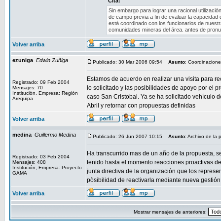
Cita:
Sin embargo para lograr una racional utilizaci
de campo previa a fin de evaluar la capacidad
está coordinado con los funcionarios de nuestra
comunidades mineras del área. antes de pronun
Volver arriba
ezuniga
Edwin Zuñiga
Publicado: 30 Mar 2006 09:54
Asunto
: Coordinacion
Estamos de acuerdo en realizar una visita para re
Registrado: 09 Feb 2004
lo solicitado y las posibilidades de apoyo por el 
Mensajes: 70
Institución, Empresa: Región
caso San Cristobal. Ya se ha solicitado vehículo d
Arequipa
Abril y retornar con propuestas definidas
Volver arriba
medina
Guillermo Medina
Publicado: 26 Jun 2007 10:15
Asunto
: Archivo de la
Ha transcurrido mas de un año de la propuesta, se
Registrado: 03 Feb 2004
tenido hasta el momento reacciones proactivas de lo
Mensajes: 408
Institución, Empresa: Proyecto
junta directiva de la organización que los repres
GAMA
pòsibilidad de reactivarla mediante nueva gestión
Volver arriba
Mostrar mensajes de anteriores: