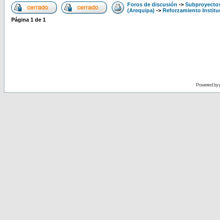
Foros de discusión
->
Subproyectos
(Arequipa)
->
Reforzamiento Institu
Página
1
de
1
Powered by