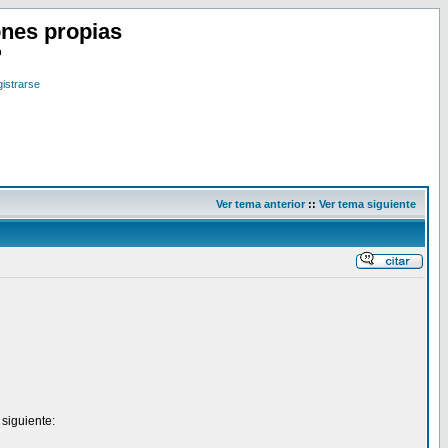
nes propias
o
istrarse
Ver tema anterior
::
Ver tema siguiente
siguiente: