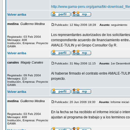
http://www.gama-peru.org/gama/tiki-download_file
Volver arriba
medina
Guillermo Medina
Publicado: 12 May 2006 18:28
Asunto
: seguimiento
Los representantes autorizados de los solicitante
Registrado: 03 Feb 2004
correspondiente acuerdo de financiamiento entre
Mensajes: 408
Institución, Empresa: Proyecto
AMALE-TULIN y el Gropo Consultor Gy R.
GAMA
Volver arriba
canales
Magaly Canales
Publicado: 31 May 2006 11:15
Asunto
: 1er Desembol
Al haberse firmado el contrato entre AMALE-TULI
Registrado: 09 Feb 2004
proyecto.
Mensajes: 113
Institución, Empresa: Proyecto
GAMA
Volver arriba
medina
Guillermo Medina
Publicado: 20 Jun 2006 19:30
Asunto
: Informe inicia
En la fecha se ha recibido el informe inicial o in
Registrado: 03 Feb 2004
ajustan al programa de trabajo y a los terminos c
Mensajes: 408
Institución, Empresa: Proyecto
GAMA