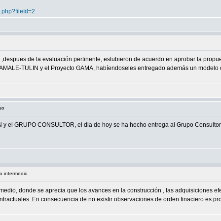
.php?fileId=2
s ,despues de la evaluación pertinente, estubieron de acuerdo en aprobar la propue
 AMALE-TULIN y el Proyecto GAMA, habíendoseles entregado además un modelo de 
so
N y el GRUPO CONSULTOR, el dia de hoy se ha hecho entrega al Grupo Consultor e
l o intermedio
termedio, donde se aprecia que los avances en la construcción , las adquisiciones ef
ontractuales .En consecuencia de no existir observaciones de orden finaciero es p