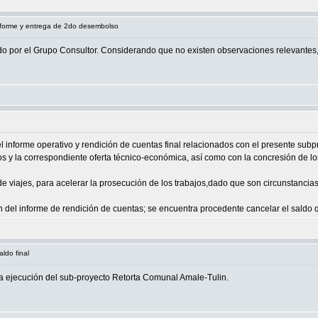
Informe y entrega de 2do desembolso
ado por el Grupo Consultor. Considerando que no existen observaciones relevantes
l informe operativo y rendición de cuentas final relacionados con el presente sub
os y la correspondiente oferta técnico-económica, así como con la concresión de l
 de viajes, para acelerar la prosecución de los trabajos,dado que son circunstanci
 del informe de rendición de cuentas; se encuentra procedente cancelar el saldo 
aldo final
r la ejecución del sub-proyecto Retorta Comunal Amale-Tulin.