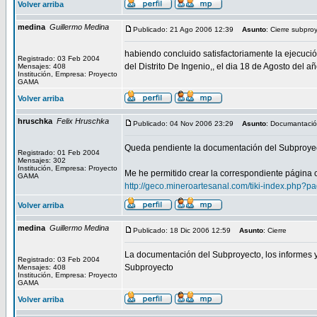
Volver arriba
medina
Guillermo Medina
Publicado: 21 Ago 2006 12:39
Asunto
: Cierre subpro
habiendo concluido satisfactoriamente la ejecució
Registrado: 03 Feb 2004
del Distrito De Ingenio,, el dia 18 de Agosto del 
Mensajes: 408
Institución, Empresa: Proyecto
GAMA
Volver arriba
hruschka
Felix Hruschka
Publicado: 04 Nov 2006 23:29
Asunto
: Documantació
Queda pendiente la documentación del Subproyecto
Registrado: 01 Feb 2004
Mensajes: 302
Institución, Empresa: Proyecto
Me he permitido crear la correspondiente página co
GAMA
http://geco.mineroartesanal.com/tiki-index.php?
Volver arriba
medina
Guillermo Medina
Publicado: 18 Dic 2006 12:59
Asunto
: Cierre
La documentación del Subproyecto, los informes y
Registrado: 03 Feb 2004
Subproyecto
Mensajes: 408
Institución, Empresa: Proyecto
GAMA
Volver arriba