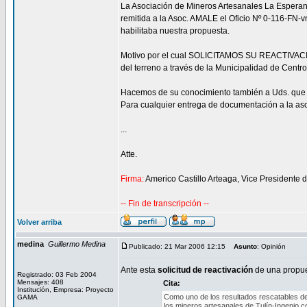
La Asociación de Mineros Artesanales La Esperan
remitida a la Asoc. AMALE el Oficio Nº 0-116-FN-v
habilitaba nuestra propuesta.
Motivo por el cual SOLICITAMOS SU REACTIVACION 
del terreno a través de la Municipalidad de Centro
Hacemos de su conocimiento también a Uds. que 
Para cualquier entrega de documentación a la asoc
...
Atte.
Firma:
Americo Castillo Arteaga, Vice Presidente 
-- Fin de transcripción --
Volver arriba
medina
Guillermo Medina
Publicado: 21 Mar 2006 12:15
Asunto
: Opinión
Ante esta
solicitud de reactivación
de una propues
Registrado: 03 Feb 2004
Mensajes: 408
Cita:
Institución, Empresa: Proyecto
Como uno de los resultados rescatables del
GAMA
los mineros artesanales de Tulín-Ingenio c