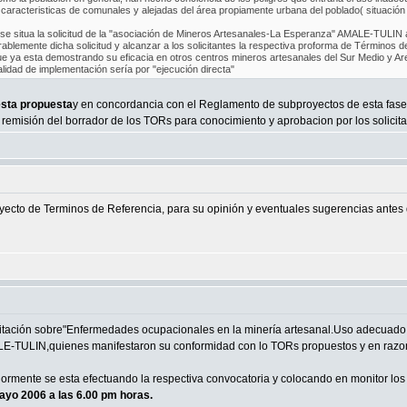
caracteristicas de comunales y alejadas del área propiamente urbana del poblado( situación
e situa la solicitud de la "asociación de Mineros Artesanales-La Esperanza" AMALE-TULIN a
lemente dicha solicitud y alcanzar a los solicitantes la respectiva proforma de Términos de
que ya esta demostrando su eficacia en otros centros mineros artesanales del Sur Medio y Ar
lidad de implementación sería por "ejecución directa"
esta propuesta
y en concordancia con el Reglamento de subproyectos de esta fase, 
a remisión del borrador de los TORs para conocimiento y aprobacion por los solicita
proyecto de Terminos de Referencia, para su opinión y eventuales sugerencias ante
citación sobre"Enfermedades ocupacionales en la minería artesanal.Uso adecuado d
MALE-TULIN,quienes manifestaron su conformidad con lo TORs propuestos y en razo
riormente se esta efectuando la respectiva convocatoria y colocando en monitor 
mayo 2006 a las 6.00 pm horas.