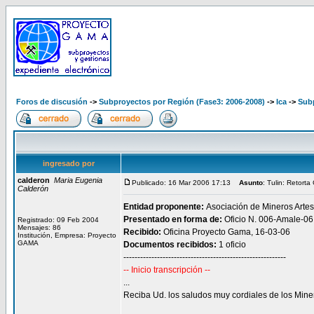
Foros de discusión
->
Subproyectos por Región (Fase3: 2006-2008)
->
Ica
->
Subp
ingresado por
calderon
Maria Eugenia
Publicado: 16 Mar 2006 17:13
Asunto
: Tulin: Retort
Calderón
Entidad proponente:
Asociación de Mineros Arte
Presentado en forma de:
Oficio N. 006-Amale-06
Registrado: 09 Feb 2004
Mensajes: 86
Recibido:
Oficina Proyecto Gama, 16-03-06
Institución, Empresa: Proyecto
GAMA
Documentos recibidos:
1 oficio
----------------------------------------------------------
-- Inicio transcripción --
...
Reciba Ud. los saludos muy cordiales de los Mine