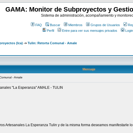
GAMA: Monitor de Subproyectos y Gestio
Sistema de administración, acompañamiento y monitore
FAQ
Buscar
Miembros
Grupos de Usuarios
Reg
Perfil
Entre para ver sus mensajes privados
Login
royectos (Ica)
->
Tulin: Retorta Comunal - Amale
Mensaje
a Comunal - Amale
sanales "La Esperanza" AMALE - TULIN
ros Artesanales La Esperanza Tulin y de la misma forma deseamos manifestarle lo 