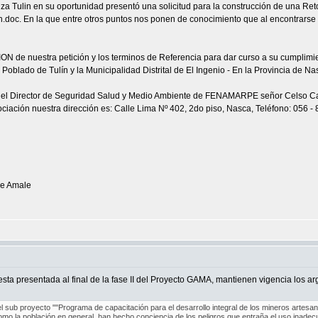
za Tulin en su oportunidad presentó una solicitud para la construcción de una R
n.doc. En la que entre otros puntos nos ponen de conocimiento que al encontrarse 
de nuestra petición y los terminos de Referencia para dar curso a su cumplimi
 Poblado de Tulín y la Municipalidad Distrital de El Ingenio - En la Provincia de Na
el Director de Seguridad Salud y Medio Ambiente de FENAMARPE señor Celso Caja
iación nuestra dirección es: Calle Lima Nº 402, 2do piso, Nasca, Teléfono: 056 - 
de Amale
ta presentada al final de la fase II del Proyecto GAMA, mantienen vigencia los a
 sub proyecto ""Programa de capacitación para el desarrollo integral de los mineros artesan
omo la población en general, han hecho conciencia de los peligros que entraña el uso inadec