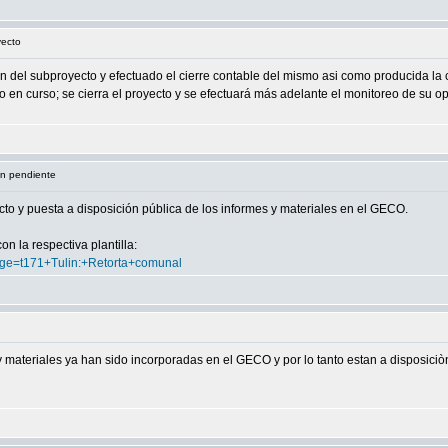
yecto
n del subproyecto y efectuado el cierre contable del mismo asi como producida la 
año en curso; se cierra el proyecto y se efectuará más adelante el monitoreo de su o
n pendiente
 y puesta a disposición pública de los informes y materiales en el GECO.
n la respectiva plantilla:
page=t171+Tulin:+Retorta+comunal
 materiales ya han sido incorporadas en el GECO y por lo tanto estan a disposiciò