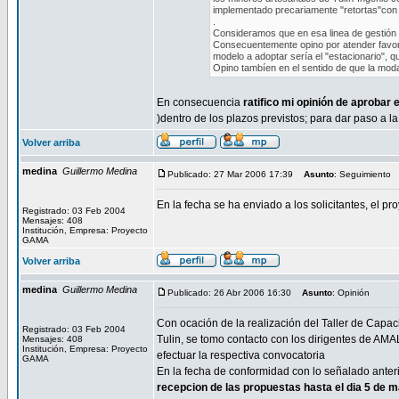
implementado precariamente "retortas"con 
.
Consideramos que en esa linea de gestión s
Consecuentemente opino por atender favorab
modelo a adoptar sería el "estacionario", 
Opino tambíen en el sentido de que la moda
En consecuencia
ratifico mi opinión de aprobar 
)dentro de los plazos previstos; para dar paso a l
Volver arriba
medina
Guillermo Medina
Publicado: 27 Mar 2006 17:39
Asunto
: Seguimiento
En la fecha se ha enviado a los solicitantes, el 
Registrado: 03 Feb 2004
Mensajes: 408
Institución, Empresa: Proyecto
GAMA
Volver arriba
medina
Guillermo Medina
Publicado: 26 Abr 2006 16:30
Asunto
: Opinión
Con ocación de la realización del Taller de Capa
Registrado: 03 Feb 2004
Tulin, se tomo contacto con los dirigentes de A
Mensajes: 408
Institución, Empresa: Proyecto
efectuar la respectiva convocatoria
GAMA
En la fecha de conformidad con lo señalado ante
recepcion de las propuestas hasta el dia 5 de 