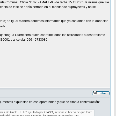
etorta Comunal, Oficio Nº 025-AMALE-05 de fecha 15.11.2005 la misma que fue
en fin de fase se había cerrado en el monitor de suproyectos y no se
ento; de igual manera debemos informarles que ya contamos con la donación
sca.
chagua Guere será quien coordine todas las actividades a desarrollarse.
830001 y al celular 056 - 9733086.
rgumentos expuestos en esa oportunidad y que se citan a contimuación:
ales de Amale - Tulín" ejcutado por CIASO, se tiene el hecho de que tanto
uado del mercurio y ante situación los mineros artesanales han