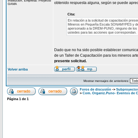
Institución, Empresa: Proyecto
obtenido respuesta alguna, según se puede aprecia
GAMA
Cita:
En relación a la solicitud de capacitación pre
Mineros en Pequeña Escala SONAMYPES y demás 
apersonado a la DREM-PUNO, ninguno de los in
ustedes para las acciones que correspondan.
Dado que no ha sido posible establecer comunica
de un Taller de Capacitación para los mineros arte
presente solicitud.
Volver arriba
Mostrar mensajes de anteriores:
Foros de discusión
->
Subproyectos
>
Com. Organiz.Puno- Eventos de C
Página
1
de
1