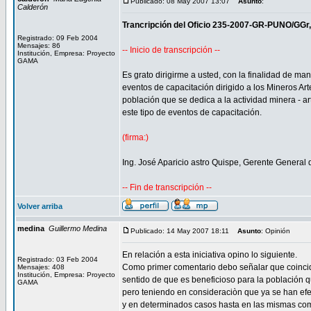
Publicado: 08 May 2007 13:07
Asunto
:
Calderón
Trancripción del Oficio 235-2007-GR-PUNO/GGr, d
Registrado: 09 Feb 2004
Mensajes: 86
-- Inicio de transcripción --
Institución, Empresa: Proyecto
GAMA
Es grato dirigirme a usted, con la finalidad de ma
eventos de capacitación dirigido a los Mineros Ar
población que se dedica a la actividad minera -
este tipo de eventos de capacitación.
(firma:)
Ing. José Aparicio astro Quispe, Gerente General
-- Fin de transcripción --
Volver arriba
medina
Guillermo Medina
Publicado: 14 May 2007 18:11
Asunto
: Opinión
En relación a esta iniciativa opino lo siguiente.
Registrado: 03 Feb 2004
Como primer comentario debo señalar que coincid
Mensajes: 408
Institución, Empresa: Proyecto
sentido de que es beneficioso para la población q
GAMA
pero teniendo en consideraciòn que ya se han efec
y en determinados casos hasta en las mismas c