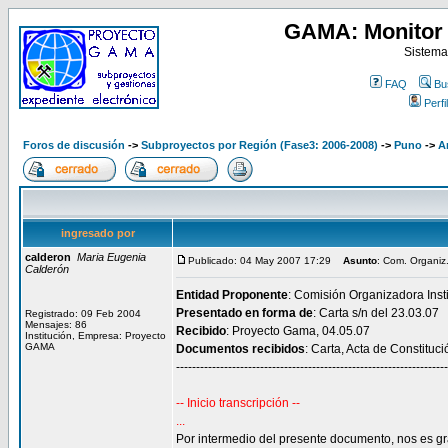
GAMA: Monitor 
Sistema
FAQ
Bu
Perfil
Foros de discusión
->
Subproyectos por Región (Fase3: 2006-2008)
->
Puno
->
A
ingresado por
calderon
Maria Eugenia
Publicado: 04 May 2007 17:29
Asunto
: Com. Organiz
Calderón
Entidad Proponente
: Comisión Organizadora Inst
Presentado en forma de
: Carta s/n del 23.03.07
Registrado: 09 Feb 2004
Mensajes: 86
Recibido
: Proyecto Gama, 04.05.07
Institución, Empresa: Proyecto
GAMA
Documentos recibidos
: Carta, Acta de Constituc
--------------------------------------------------------------------
-- Inicio transcripción --
...
Por intermedio del presente documento, nos es grat