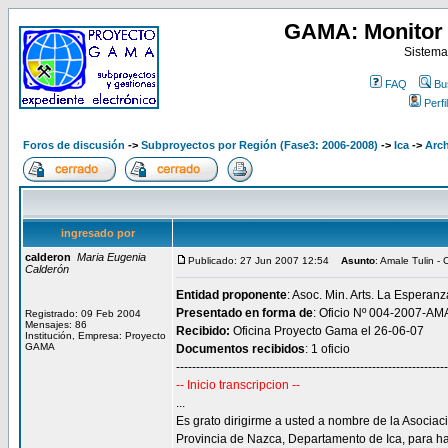
GAMA: Monitor 
Sistema
FAQ
Bu
Perfil
Foros de discusión
->
Subproyectos por Región (Fase3: 2006-2008)
->
Ica
->
Arch
ingresado por
calderon
Maria Eugenia
Publicado: 27 Jun 2007 12:54
Asunto
: Amale Tulin -
Calderón
Entidad proponente
: Asoc. Min. Arts. La Esperanz
Presentado en forma de
: Oficio Nº 004-2007-AM
Registrado: 09 Feb 2004
Mensajes: 86
Recibido:
Oficina Proyecto Gama el 26-06-07
Institución, Empresa: Proyecto
GAMA
Documentos recibidos
: 1 oficio
--------------------------------------------------------------------
-- Inicio transcripcion --
...
Es grato dirigirme a usted a nombre de la Asociac
Provincia de Nazca, Departamento de Ica, para ha