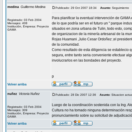
medina
Guillermo Medina
Publicado: 29 Oct 2007 18:34
Asunto
: Seguimiento
Para planificar la eventual intervención de GAMA e
Registrado: 03 Feb 2004
de lo que podría ser en el futuro un " parque ind
Mensajes: 408
Institución, Empresa: Proyecto
situados en zona urbana de Tulin, todo esto, com
GAMA
de organizacion de la minería artesanal de la mun
Rojas Huamani ,Julio Cesar Ordoñez ;el president
de la comunidad.
Como resultado de esta diligencia se establecio 
segura, entre tanto seria conveniente efectuar al
involucrarlos en las bondades del proyecto.
p
Volver arriba
nuñez
Victoria Nuñez
Publicado: 28 Dic 2007 12:36
Asunto
: Situacion actua
Luego de la coordinación sostenida con la Ing. A
Registrado: 03 Feb 2004
Cultura no ha tomado ninguna determinación respec
Mensajes: 309
Institución, Empresa: Proyecto
pronunciamiento sobre su solicitud de adjudicaci
GAMA
Volver arriba