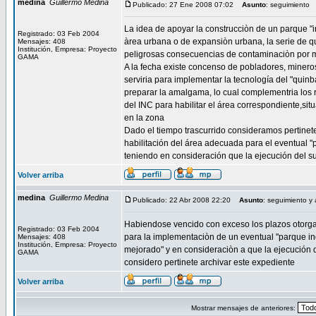
medina
Guillermo Medina
Publicado: 27 Ene 2008 07:02
Asunto
: seguimiento
La idea de apoyar la construcciòn de un parque "in
Registrado: 03 Feb 2004
àrea urbana o de expansiòn urbana, la serie de q
Mensajes: 408
Institución, Empresa: Proyecto
peligrosas consecuencias de contaminaciòn por m
GAMA
A la fecha existe concenso de pobladores, mineros
serviria para implementar la tecnología del "quin
preparar la amalgama, lo cual complementria los 
del INC para habilitar el área correspondiente,si
en la zona
Dado el tiempo trascurrido consideramos pertinete
habilitación del área adecuada para el eventual "
teniendo en consideración que la ejecución del s
Volver arriba
medina
Guillermo Medina
Publicado: 22 Abr 2008 22:20
Asunto
: seguimiento y 
Habiendose vencido con exceso los plazos otorgad
Registrado: 03 Feb 2004
para la implementaciòn de un eventual "parque ind
Mensajes: 408
Institución, Empresa: Proyecto
mejorado" y en consideraciòn a que la ejecución 
GAMA
considero pertinete archivar este expediente
Volver arriba
Mostrar mensajes de anteriores: