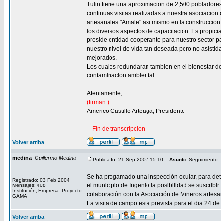
Tulin tiene una aproximacion de 2,500 pobladores
continuas visitas realizadas a nuestra asociacio
artesanales "Amale" asi mismo en la construccion
los diversos aspectos de capacitacion. Es propic
preside entidad cooperante para nuestro sector p
nuestro nivel de vida tan deseada pero no asistid
mejorados.
Los cuales redundaran tambien en el bienestar de
contaminacion ambiental.
...
Atentamente,
(firman:)
Americo Castillo Arteaga, Presidente
-- Fin de transcripcion --
Volver arriba
medina
Guillermo Medina
Publicado: 21 Sep 2007 15:10
Asunto
: Seguimiento
Se ha progamado una inspección ocular, para deter
Registrado: 03 Feb 2004
el municipio de Ingenio la posibilidad se suscrib
Mensajes: 408
Institución, Empresa: Proyecto
colaboración con la Asociación de Mineros artesa
GAMA
La visita de campo esta prevista para el dia 24 d
Volver arriba