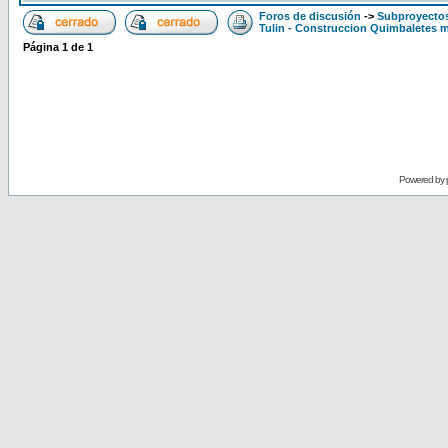
Foros de discusión
->
Subproyectos
Tulin - Construccion Quimbaletes 
Página
1
de
1
Powered by