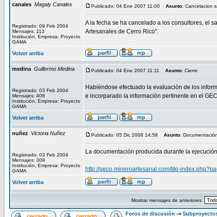
canales
Magaly Canales
Publicado: 04 Ene 2007 11:00
Asunto
: Cancelacion s
A la fecha se ha cancelado a los consultores, el 
Registrado: 09 Feb 2004
Artesanales de Cerro Rico".
Mensajes: 113
Institución, Empresa: Proyecto
GAMA
Volver arriba
medina
Guillermo Medina
Publicado: 04 Ene 2007 11:11
Asunto
: Cierre
Habièndose efectuado la evaluaciòn de los informe
Registrado: 03 Feb 2004
e incorparado la informaciòn pertinente en el GEC
Mensajes: 408
Institución, Empresa: Proyecto
GAMA
Volver arriba
nuñez
Victoria Nuñez
Publicado: 05 Dic 2008 14:58
Asunto
: Documentació
La documentación producida durante la ejecución 
Registrado: 03 Feb 2004
Mensajes: 309
Institución, Empresa: Proyecto
http://geco.mineroartesanal.com/tiki-index.ph
GAMA
Volver arriba
Mostrar mensajes de anteriores:
Foros de discusión
->
Subproyectos