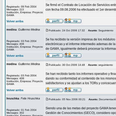
Se firmó el Contrato de Locación de Servicios e
Registrado: 09 Feb 2004
con fecha 09.08.2006 ha efectuado el 1er desembo
Mensajes: 113
Institución, Empresa: Proyecto
GAMA
Volver arriba
medina
Guillermo Medina
Publicado: 24 Oct 2006 17:32
Asunto
: Seguimiento
Se ha recibido la versión impresa de los módulos 
Registrado: 03 Feb 2004
electrónicas y el informe intermedio ademas de la
Mensajes: 408
Institución, Empresa: Proyecto
de GAMA, igualmente deberá procesar la informa
GAMA
Volver arriba
medina
Guillermo Medina
Publicado: 30 Oct 2006 14:48
Asunto
: seguimiento
Se han recibido tanto los informes operativo y fi
Registrado: 03 Feb 2004
dando su conformidad al contenido de los mismos.
Mensajes: 408
Institución, Empresa: Proyecto
satisfactorios y se ajustan a los TORs y concecu
GAMA
Volver arriba
hruschka
Felix Hruschka
Publicado: 05 Nov 2006 00:21
Asunto
: Documentaci
Siendo una de las metas del proyecto GAMA tener 
Registrado: 01 Feb 2004
Gestión de Conocimientos (GECO), considero opo
Mensajes: 302
Institución, Empresa: Proyecto