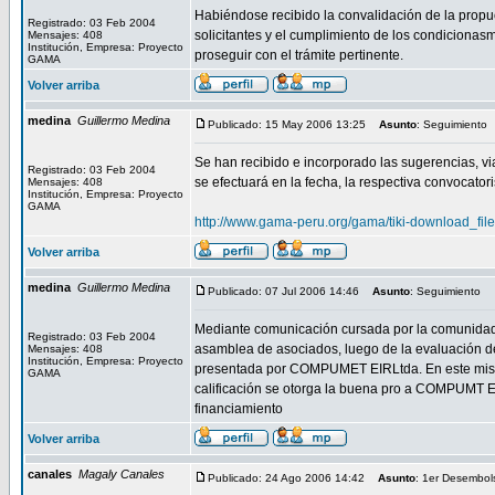
Habiéndose recibido la convalidación de la propue
Registrado: 03 Feb 2004
solicitantes y el cumplimiento de los condicionasm
Mensajes: 408
Institución, Empresa: Proyecto
proseguir con el trámite pertinente.
GAMA
Volver arriba
medina
Guillermo Medina
Publicado: 15 May 2006 13:25
Asunto
: Seguimiento
Se han recibido e incorporado las sugerencias, via
Registrado: 03 Feb 2004
se efectuará en la fecha, la respectiva convocatori
Mensajes: 408
Institución, Empresa: Proyecto
GAMA
http://www.gama-peru.org/gama/tiki-download_file
Volver arriba
medina
Guillermo Medina
Publicado: 07 Jul 2006 14:46
Asunto
: Seguimiento
Mediante comunicación cursada por la comunida
Registrado: 03 Feb 2004
asamblea de asociados, luego de la evaluación de
Mensajes: 408
Institución, Empresa: Proyecto
presentada por COMPUMET EIRLtda. En este mismo s
GAMA
calificación se otorga la buena pro a COMPUMT EI
financiamiento
Volver arriba
canales
Magaly Canales
Publicado: 24 Ago 2006 14:42
Asunto
: 1er Desembol