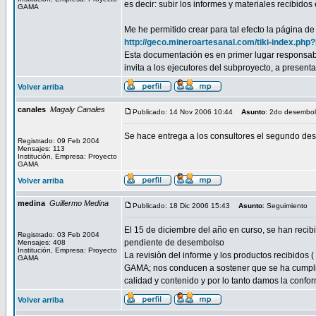
es decir: subir los informes y materiales recibid
GAMA
Me he permitido crear para tal efecto la página d
http://geco.mineroartesanal.com/tiki-index.
Esta documentación es en primer lugar responsab
invita a los ejecutores del subproyecto, a presenta
Volver arriba
canales
Magaly Canales
Publicado: 14 Nov 2006 10:44
Asunto
: 2do desembo
Se hace entrega a los consultores el segundo des
Registrado: 09 Feb 2004
Mensajes: 113
Institución, Empresa: Proyecto
GAMA
Volver arriba
medina
Guillermo Medina
Publicado: 18 Dic 2006 15:43
Asunto
: Seguimiento
El 15 de diciembre del año en curso, se han recibi
Registrado: 03 Feb 2004
pendiente de desembolso
Mensajes: 408
Institución, Empresa: Proyecto
La revisiòn del informe y los productos recibidos 
GAMA
GAMA; nos conducen a sostener que se ha cumplido
calidad y contenido y por lo tanto damos la confo
Volver arriba