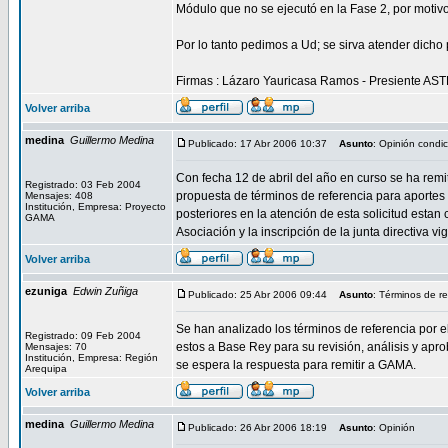
Módulo que no se ejecutó en la Fase 2, por motiv
Por lo tanto pedimos a Ud; se sirva atender dicho 
Firmas : Lázaro Yauricasa Ramos - Presiente A
Volver arriba
medina
Guillermo Medina
Publicado: 17 Abr 2006 10:37
Asunto
: Opinión condi
Con fecha 12 de abril del año en curso se ha rem
Registrado: 03 Feb 2004
propuesta de términos de referencia para aportes
Mensajes: 408
Institución, Empresa: Proyecto
posteriores en la atención de esta solicitud estan
GAMA
Asociación y la inscripción de la junta directiva vi
Volver arriba
ezuniga
Edwin Zuñiga
Publicado: 25 Abr 2006 09:44
Asunto
: Términos de re
Se han analizado los términos de referencia por 
Registrado: 09 Feb 2004
estos a Base Rey para su revisión, análisis y apro
Mensajes: 70
Institución, Empresa: Región
se espera la respuesta para remitir a GAMA.
Arequipa
Volver arriba
medina
Guillermo Medina
Publicado: 26 Abr 2006 18:19
Asunto
: Opinión