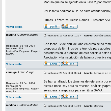
Módulo que no se ejecutó en la Fase 2, por motiv
Por lo tanto pedimos a Ud; se sirva atender dicho 
Firmas : Lázaro Yauricasa Ramos - Presiente A
Volver arriba
medina
Guillermo Medina
Publicado: 17 Abr 2006 10:37
Asunto
: Opinión condi
Con fecha 12 de abril del año en curso se ha rem
Registrado: 03 Feb 2004
propuesta de términos de referencia para aportes
Mensajes: 408
Institución, Empresa: Proyecto
posteriores en la atención de esta solicitud estan
GAMA
Asociación y la inscripción de la junta directiva vi
Volver arriba
ezuniga
Edwin Zuñiga
Publicado: 25 Abr 2006 09:44
Asunto
: Términos de re
Se han analizado los términos de referencia por 
Registrado: 09 Feb 2004
estos a Base Rey para su revisión, análisis y apro
Mensajes: 70
Institución, Empresa: Región
se espera la respuesta para remitir a GAMA.
Arequipa
Volver arriba
medina
Guillermo Medina
Publicado: 26 Abr 2006 18:19
Asunto
: Opinión