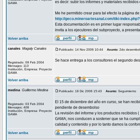
es decir: subir los informes y materiales recibid
GAMA
Me he permitido crear para tal efecto la página d
http://geco.mineroartesanal.com/tiki-index.
Esta documentación es en primer lugar responsab
invita a los ejecutores del subproyecto, a presenta
Volver arriba
canales
Magaly Canales
Publicado: 14 Nov 2006 10:44
Asunto
: 2do desembo
Se hace entrega a los consultores el segundo des
Registrado: 09 Feb 2004
Mensajes: 113
Institución, Empresa: Proyecto
GAMA
Volver arriba
medina
Guillermo Medina
Publicado: 18 Dic 2006 15:43
Asunto
: Seguimiento
El 15 de diciembre del año en curso, se han recibi
Registrado: 03 Feb 2004
pendiente de desembolso
Mensajes: 408
Institución, Empresa: Proyecto
La revisiòn del informe y los productos recibidos 
GAMA
GAMA; nos conducen a sostener que se ha cumplido
calidad y contenido y por lo tanto damos la confo
Volver arriba