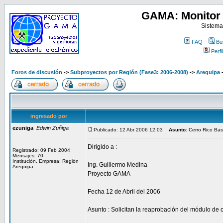
GAMA: Monitor 
Sistema
FAQ
Bu
Perfil
Foros de discusión
->
Subproyectos por Región (Fase3: 2006-2008)
->
Arequipa
ingresado por
ezuniga
Edwin Zuñiga
Publicado: 12 Abr 2006 12:03
Asunto
: Cerro Rico Ba
Dirigido a :
Registrado: 09 Feb 2004
Mensajes: 70
Institución, Empresa: Región
Ing. Guillermo Medina
Arequipa
Proyecto GAMA
Fecha 12 de Abril del 2006
Asunto : Solicitan la reaprobación del módulo de 