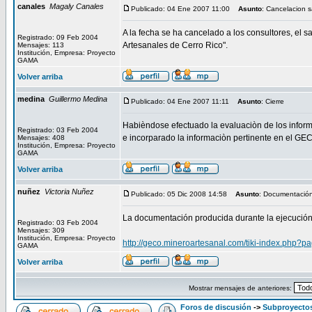
canales
Magaly Canales
Publicado: 04 Ene 2007 11:00
Asunto
: Cancelacion s
A la fecha se ha cancelado a los consultores, el 
Registrado: 09 Feb 2004
Artesanales de Cerro Rico".
Mensajes: 113
Institución, Empresa: Proyecto
GAMA
Volver arriba
medina
Guillermo Medina
Publicado: 04 Ene 2007 11:11
Asunto
: Cierre
Habièndose efectuado la evaluaciòn de los informe
Registrado: 03 Feb 2004
e incorparado la informaciòn pertinente en el GEC
Mensajes: 408
Institución, Empresa: Proyecto
GAMA
Volver arriba
nuñez
Victoria Nuñez
Publicado: 05 Dic 2008 14:58
Asunto
: Documentació
La documentación producida durante la ejecución 
Registrado: 03 Feb 2004
Mensajes: 309
Institución, Empresa: Proyecto
http://geco.mineroartesanal.com/tiki-index.ph
GAMA
Volver arriba
Mostrar mensajes de anteriores:
Foros de discusión
->
Subproyectos