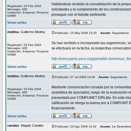
Habiéndose recibido la convalidación de la propue
Registrado: 03 Feb 2004
solicitantes y el cumplimiento de los condicionasm
Mensajes: 408
Institución, Empresa: Proyecto
proseguir con el trámite pertinente.
GAMA
Volver arriba
medina
Guillermo Medina
Publicado: 15 May 2006 13:25
Asunto
: Seguimiento
Se han recibido e incorporado las sugerencias, via
Registrado: 03 Feb 2004
se efectuará en la fecha, la respectiva convocatori
Mensajes: 408
Institución, Empresa: Proyecto
GAMA
http://www.gama-peru.org/gama/tiki-download_file
Volver arriba
medina
Guillermo Medina
Publicado: 07 Jul 2006 14:46
Asunto
: Seguimiento
Mediante comunicación cursada por la comunida
Registrado: 03 Feb 2004
asamblea de asociados, luego de la evaluación de
Mensajes: 408
Institución, Empresa: Proyecto
presentada por COMPUMET EIRLtda. En este mismo s
GAMA
calificación se otorga la buena pro a COMPUMT EI
financiamiento
Volver arriba
canales
Magaly Canales
Publicado: 24 Ago 2006 14:42
Asunto
: 1er Desembol