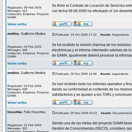
Se firmó el Contrato de Locación de Servicios e
Registrado: 09 Feb 2004
con fecha 09.08.2006 ha efectuado el 1er desembo
Mensajes: 113
Institución, Empresa: Proyecto
GAMA
Volver arriba
medina
Guillermo Medina
Publicado: 24 Oct 2006 17:32
Asunto
: Seguimiento
Se ha recibido la versión impresa de los módulos 
Registrado: 03 Feb 2004
electrónicas y el informe intermedio ademas de la
Mensajes: 408
Institución, Empresa: Proyecto
de GAMA, igualmente deberá procesar la informa
GAMA
Volver arriba
medina
Guillermo Medina
Publicado: 30 Oct 2006 14:48
Asunto
: seguimiento
Se han recibido tanto los informes operativo y fi
Registrado: 03 Feb 2004
dando su conformidad al contenido de los mismos.
Mensajes: 408
Institución, Empresa: Proyecto
satisfactorios y se ajustan a los TORs y concecu
GAMA
Volver arriba
hruschka
Felix Hruschka
Publicado: 05 Nov 2006 00:21
Asunto
: Documentaci
Siendo una de las metas del proyecto GAMA tener 
Registrado: 01 Feb 2004
Gestión de Conocimientos (GECO), considero opo
Mensajes: 302
Institución, Empresa: Proyecto