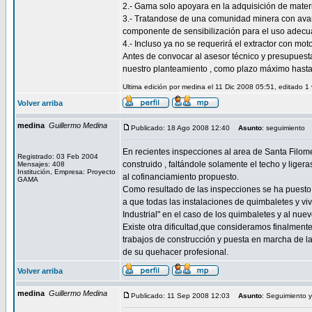
2.- Gama solo apoyara en la adquisición de materia
3.- Tratandose de una comunidad minera con avance
componente de sensibilización para el uso adecu
4.- Incluso ya no se requerirá el extractor con mo
Antes de convocar al asesor técnico y presupuestar
nuestro planteamiento , como plazo máximo hasta 
Ultima edición por medina el 11 Dic 2008 05:51, editado 1
Volver arriba
medina
Guillermo Medina
Publicado: 18 Ago 2008 12:40
Asunto
: seguimiento
En recientes inspecciones al area de Santa Filomen
Registrado: 03 Feb 2004
construido , faltándole solamente el techo y liger
Mensajes: 408
Institución, Empresa: Proyecto
al cofinanciamiento propuesto.
GAMA
Como resultado de las inspecciones se ha puesto e
a que todas las instalaciones de quimbaletes y v
Industrial" en el caso de los quimbaletes y al nue
Existe otra dificultad,que consideramos finalmente
trabajos de construcción y puesta en marcha de la
de su quehacer profesional.
Volver arriba
medina
Guillermo Medina
Publicado: 11 Sep 2008 12:03
Asunto
: Seguimiento 