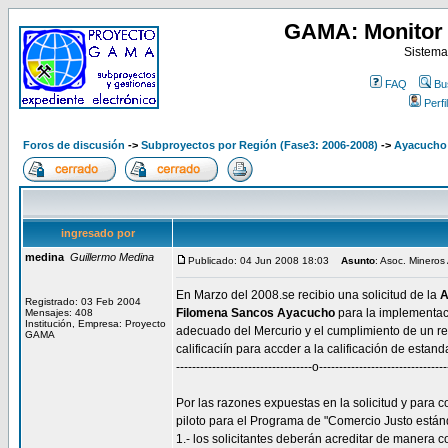
GAMA: Monitor 
Sistema
FAQ
Bu
Perfil
Foros de discusión
->
Subproyectos por Región (Fase3: 2006-2008)
->
Ayacucho
ingresado por
medina
Guillermo Medina
Publicado: 04 Jun 2008 18:03
Asunto
: Asoc. Mineros
En Marzo del 2008.se recibio una solicitud de la
A
Registrado: 03 Feb 2004
Filomena Sancos Ayacucho
para la implementaci
Mensajes: 408
Institución, Empresa: Proyecto
adecuado del Mercurio y el cumplimiento de un re
GAMA
calificaciín para accder a la calificación de estan
----------------------------------o--------------------------------
Por las razones expuestas en la solicitud y para 
piloto para el Programa de "Comercio Justo estánd
1.- los solicitantes deberán acreditar de manera c