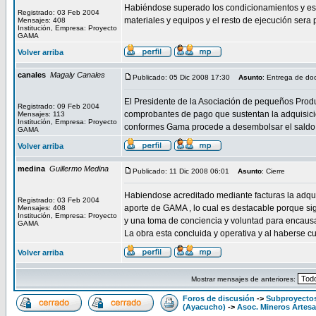
Habiéndose superado los condicionamientos y estan
Registrado: 03 Feb 2004
materiales y equipos y el resto de ejecución ser
Mensajes: 408
Institución, Empresa: Proyecto
GAMA
Volver arriba
canales
Magaly Canales
Publicado: 05 Dic 2008 17:30
Asunto
: Entrega de d
El Presidente de la Asociación de pequeños Produ
Registrado: 09 Feb 2004
comprobantes de pago que sustentan la adquisició
Mensajes: 113
Institución, Empresa: Proyecto
conformes Gama procede a desembolsar el saldo f
GAMA
Volver arriba
medina
Guillermo Medina
Publicado: 11 Dic 2008 06:01
Asunto
: Cierre
Habiendose acreditado mediante facturas la adquis
Registrado: 03 Feb 2004
aporte de GAMA , lo cual es destacable porque sign
Mensajes: 408
Institución, Empresa: Proyecto
y una toma de conciencia y voluntad para encaus
GAMA
La obra esta concluida y operativa y al haberse c
Volver arriba
Mostrar mensajes de anteriores:
Foros de discusión
->
Subproyectos
(Ayacucho)
->
Asoc. Mineros Artesa