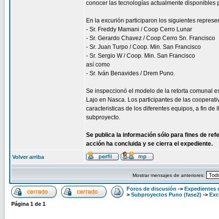
conocer las tecnologías actualmente disponibles 
En la excurión participaron los siguientes repres
- Sr. Freddy Mamani / Coop Cerro Lunar
- Sr. Gerardo Chavez / Coop Cerro Sn. Francisco
- Sr. Juan Turpo / Coop. Min. San Francisco
- Sr. Sergio W / Coop. Min. San Francisco
así como
- Sr. Iván Benavides / Drem Puno.
Se inspeccionó el modelo de la retorta comunal es
Lajo en Nasca. Los participantes de las cooperati
caracteristicas de los diferentes equipos, a fin d
subproyecto.
Se publica la información sólo para fines de re
acción ha concluida y se cierra el expediente.
Volver arriba
Mostrar mensajes de anteriores:
Foros de discusión
->
Expedientes 
>
Subproyectos Puno (fase2)
->
Exc
Página
1
de
1