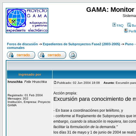
GAMA: Monitor 
Sistema
FAQ
Bu
Perfil
Foros de discusión
->
Expedientes de Subproyectos Fase2 (2003-2005)
->
Puno -
comunales
ingresado por
hruschka
Felix Hruschka
Publicado: 02 Jun 2004 18:08
Asunto
: Excursión pa
Acción propia:
Registrado: 01 Feb 2004
Excursión para conocimiento de 
Mensajes: 302
Institución, Empresa: Proyecto
GAMA
- En base a coordinaciónes por teléfono, y
- conforme al Reglamento de Subproyectos que i
embargo, cuando la situación lo requiera, las con
facilitar la formulación de la demanda."
los días 31 de mayo y 1 de junio de 2004 se reali