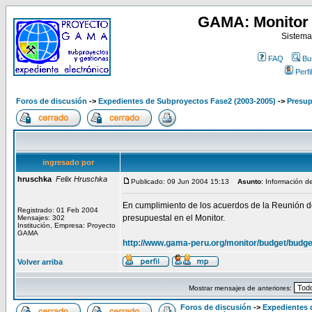
GAMA: Monitor 
Sistema
FAQ
Bu
Perfil
Foros de discusión
->
Expedientes de Subproyectos Fase2 (2003-2005)
->
Presup
ingresado por
hruschka
Felix Hruschka
Publicado: 09 Jun 2004 15:13
Asunto
: Información d
En cumplimiento de los acuerdos de la Reunión de
Registrado: 01 Feb 2004
presupuestal en el Monitor.
Mensajes: 302
Institución, Empresa: Proyecto
GAMA
http://www.gama-peru.org/monitor/budget/budge
Volver arriba
Mostrar mensajes de anteriores:
Foros de discusión
->
Expedientes 