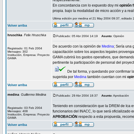
respectivamente.
En concordancia con lo expuesto doy mi
opinión 
propia. bajo la modalidad de micro acción y a real
Ultima edición por medina el 21 May 2004 09:37, editado 
Volver arriba
hruschka
Felix Hruschka
Publicado: 05 Abr 2004 14:19
Asunto
: Opinión
De acuerdo con la opinión de
Medina
; Sería una 
Registrado: 01 Feb 2004
capacitación sobre los aspectos legales provenga d
Mensajes: 302
Institución, Empresa: Proyecto
GAMA cubrirá los gastos operativos, que demanda l
GAMA
pertinente la participación de personal del proye
De tal forma, y quedando por confirmar l
sugerida por
Medina
también cuentan con mi
opi
Volver arriba
medina
Guillermo Medina
Publicado: 29 Abr 2004 18:37
Asunto
: Aprobación
Teniendo en consideración que la DREM de Ica es 
Registrado: 03 Feb 2004
funcionarios del INACC, lo que será oficializado 
Mensajes: 408
Institución, Empresa: Proyecto
APROBACIÓN
respecto a esta propuesta, recom
GAMA
Volver arriba