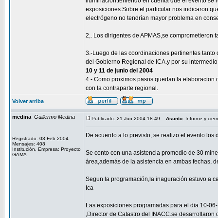
iluminación,teniendo en cuenta que el evento se r
exposiciones.Sobre el particular nos indicaron qu
electrógeno no tendrían mayor problema en conse
2,. Los dirigentes de APMAS,se comprometieron tam
3.-Luego de las coordinaciones pertinentes tant
del Gobierno Regional de ICA.y por su intermedio
10 y 11 de junio del 2004
4.- Como proximos pasos quedan la elaboracion d
con la contraparte regional.
Volver arriba
medina
Guillermo Medina
Publicado: 21 Jun 2004 18:49
Asunto
: Informe y cier
De acuerdo a lo previsto, se realizo el evento los 
Registrado: 03 Feb 2004
Mensajes: 408
Institución, Empresa: Proyecto
Se conto con una asistencia promedio de 30 mine
GAMA
área,además de la asistencia en ambas fechas, d
Segun la programación,la inaguración estuvo a c
Ica
Las exposiciones programadas para el dia 10-06-
,Director de Catastro del INACC.se desarrollaron