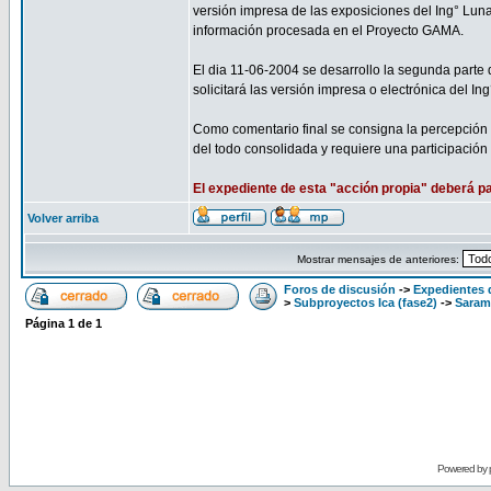
versión impresa de las exposiciones del Ing° Lun
información procesada en el Proyecto GAMA.
El dia 11-06-2004 se desarrollo la segunda parte 
solicitará las versión impresa o electrónica del In
Como comentario final se consigna la percepción
del todo consolidada y requiere una participación
El expediente de esta "acción propia" deberá p
Volver arriba
Mostrar mensajes de anteriores:
Foros de discusión
->
Expedientes 
>
Subproyectos Ica (fase2)
->
Saram
Página
1
de
1
Powered by