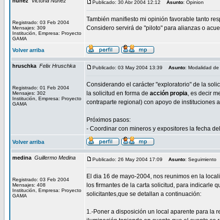
nuñez
Victoria Nuñez
Publicado: 30 Abr 2004 12:12
Asunto
: Opinion
También manifiesto mi opinión favorable tanto re
Registrado: 03 Feb 2004
Considero servirá de "piloto" para alianzas o ac
Mensajes: 309
Institución, Empresa: Proyecto
GAMA
Volver arriba
hruschka
Felix Hruschka
Publicado: 03 May 2004 13:39
Asunto
: Modalidad de
Considerando el carácter "exploratorio" de la sol
Registrado: 01 Feb 2004
la solicitud en forma de
acción propia
, es decir 
Mensajes: 302
Institución, Empresa: Proyecto
contraparte regional) con apoyo de instituciones 
GAMA
Próximos pasos:
- Coordinar con mineros y expositores la fecha de
Volver arriba
medina
Guillermo Medina
Publicado: 26 May 2004 17:09
Asunto
: Seguimiento
El dia 16 de mayo-2004, nos reunimos en la loca
Registrado: 03 Feb 2004
los firmantes de la carta solicitud, para indicarl
Mensajes: 408
Institución, Empresa: Proyecto
solicitantes,que se detallan a continuación:
GAMA
1.-Poner a disposición un local aparente para la 