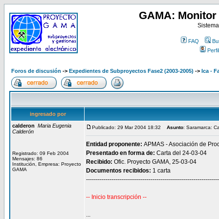
GAMA: Monitor 
Sistema
FAQ
Bu
Perfil
Foros de discusión
->
Expedientes de Subproyectos Fase2 (2003-2005)
->
Ica - F
ingresado por
calderon
Maria Eugenia
Publicado: 29 Mar 2004 18:32
Asunto
: Saramarca: Ca
Calderón
Entidad proponente:
APMAS - Asociación de Pro
Presentado en forma de:
Carta del 24-03-04
Registrado: 09 Feb 2004
Mensajes: 86
Recibido:
Ofic. Proyecto GAMA, 25-03-04
Institución, Empresa: Proyecto
GAMA
Documentos recibidos:
1 carta
--------------------------------------------------------------------
-- Inicio transcripción --
...