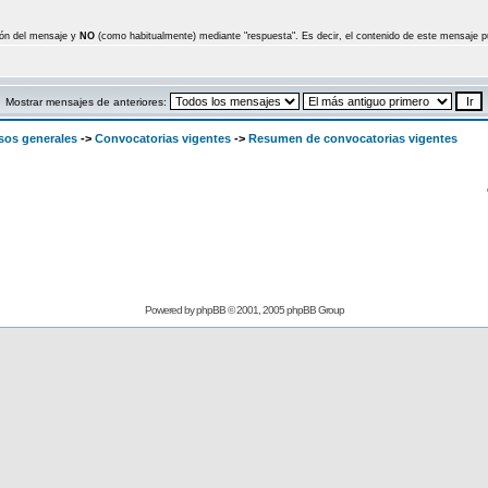
ción del mensaje y
NO
(como habitualmente) mediante "respuesta". Es decir, el contenido de este mensaje p
Mostrar mensajes de anteriores:
sos generales
->
Convocatorias vigentes
->
Resumen de convocatorias vigentes
Powered by
phpBB
© 2001, 2005 phpBB Group