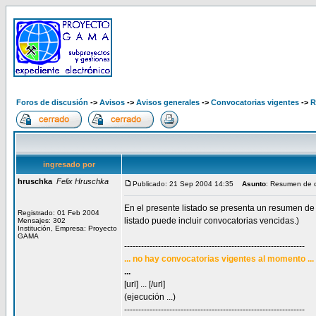
Foros de discusión
->
Avisos
->
Avisos generales
->
Convocatorias vigentes
->
R
ingresado por
hruschka
Felix Hruschka
Publicado: 21 Sep 2004 14:35
Asunto
: Resumen de c
En el presente listado se presenta un resumen de 
Registrado: 01 Feb 2004
listado puede incluir convocatorias vencidas.)
Mensajes: 302
Institución, Empresa: Proyecto
GAMA
----------------------------------------------------------------
... no hay convocatorias vigentes al momento ...
...
[url] ... [/url]
(ejecución ...)
----------------------------------------------------------------