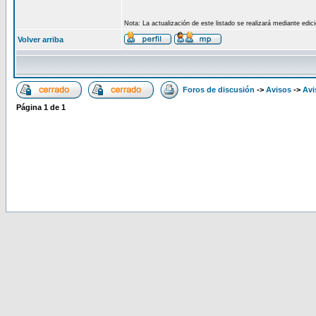
Nota: La actualización de este listado se realizará mediante edi
Volver arriba
Foros de discusión
->
Avisos
->
Avi
Página
1
de
1