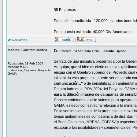
55 Empresas
Población beneficiada : 120,000 usuarios benefic
Presupuesto estimado: 40,000 Dls. Americanos.
Volver arriba
medina
Guillermo Medina
Publicado: 23 Abr 2004 11:02
Asunto
: Opinión
Se trata de una iniciativa presentada por la Ger
Registrado: 03 Feb 2004
Arequipa, que si bien es cierto no esta explicita
Mensajes: 408
Institución, Empresa: Proyecto
encaja con el Objetivo superior del Proyecto cual
GAMA
tal sentido esta propuesta puede ser encarada c
comunicación..."
o de sensibilización ambiental s
De otro lado en el POA-2004 del Proyecto GAMA en
para la difución masiva de campañas de sensibi
Consecuentemente existe sutento para apoyar est
GAMA, es decir con estrecha relacion a la minería
En la version completa de la propuesta alcanzada
temas ambientales de competencia de distintas i
el Buen Consumo, INRENA, COPASA y aspectos tal
escapan a las posibilidades y competencia del P