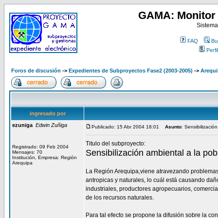
GAMA: Monitor 
Sistema
FAQ
Bu
Perfil
Foros de discusión
->
Expedientes de Subproyectos Fase2 (2003-2005)
->
Arequi
ingresado por
ezuniga
Edwin Zuñiga
Publicado: 15 Abr 2004 18:01
Asunto
: Sensibilizació
Titulo del subproyecto:
Registrado: 09 Feb 2004
Sensibilización ambiental a la po
Mensajes: 70
Institución, Empresa: Región
Arequipa
La Región Arequipa,viene atravezando problemas 
antropicas y naturales, lo cuál está causando daño
industriales, productores agropecuarios, comercian
de los recursos naturales.
Para tal efecto se propone la difusión sobre la c