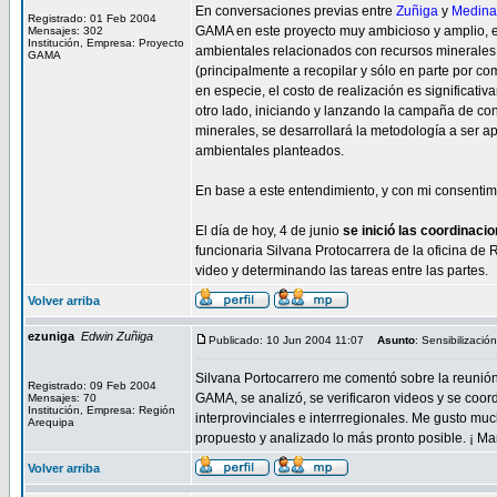
En conversaciones previas entre
Zuñiga
y
Medina
Registrado: 01 Feb 2004
GAMA en este proyecto muy ambicioso y amplio, en
Mensajes: 302
Institución, Empresa: Proyecto
ambientales relacionados con recursos minerales y
GAMA
(principalmente a recopilar y sólo en parte por c
en especie, el costo de realización es significat
otro lado, iniciando y lanzando la campaña de con
minerales, se desarrollará la metodología a ser 
ambientales planteados.
En base a este entendimiento, y con mi consentimi
El día de hoy, 4 de junio
se inició las coordinaci
funcionaria Silvana Protocarrera de la oficina de
video y determinando las tareas entre las partes.
Volver arriba
ezuniga
Edwin Zuñiga
Publicado: 10 Jun 2004 11:07
Asunto
: Sensibilizació
Silvana Portocarrero me comentó sobre la reunión
Registrado: 09 Feb 2004
GAMA, se analizó, se verificaron videos y se coo
Mensajes: 70
Institución, Empresa: Región
interprovinciales e interrregionales. Me gusto mu
Arequipa
propuesto y analizado lo más pronto posible. ¡ Ma
Volver arriba