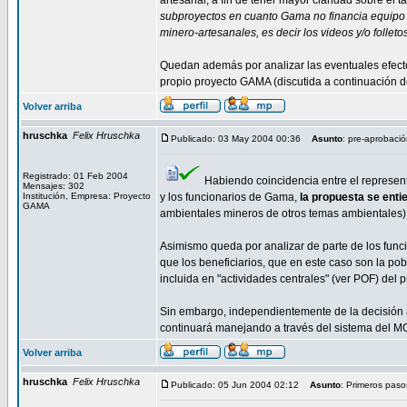
artesanal, a fin de tener mayor claridad sobre el
subproyectos en cuanto Gama no financia equipo o
minero-artesanales, es decir los videos y/o folletos
Quedan además por analizar las eventuales efect
propio proyecto GAMA (discutida a continuación de
Volver arriba
hruschka
Felix Hruschka
Publicado: 03 May 2004 00:36
Asunto
: pre-aprobaci
Registrado: 01 Feb 2004
Habiendo coincidencia entre el represent
Mensajes: 302
Institución, Empresa: Proyecto
y los funcionarios de Gama,
la propuesta se ent
GAMA
ambientales mineros de otros temas ambientales)
Asimismo queda por analizar de parte de los func
que los beneficiarios, que en este caso son la pob
incluida en "actividades centrales" (ver POF) del 
Sin embargo, independientemente de la decisión ac
continuará manejando a través del sistema del 
Volver arriba
hruschka
Felix Hruschka
Publicado: 05 Jun 2004 02:12
Asunto
: Primeros paso