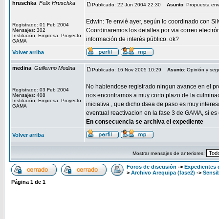
hruschka
Felix Hruschka
Publicado: 22 Jun 2004 22:30
Asunto
: Propuesta en
Edwin: Te envié ayer, según lo coordinado con Silv
Registrado: 01 Feb 2004
Coordinaremos los detalles por via correo electró
Mensajes: 302
Institución, Empresa: Proyecto
información de interés público. ok?
GAMA
Volver arriba
medina
Guillermo Medina
Publicado: 16 Nov 2005 10:29
Asunto
: Opinión y seg
No habiendose registrado ningun avance en el proc
Registrado: 03 Feb 2004
nos encontramos a muy corto plazo de la culminaci
Mensajes: 408
Institución, Empresa: Proyecto
iniciativa , que dicho dsea de paso es muy inter
GAMA
eventual reactivacion en la fase 3 de GAMA, si es
En consecuencia se archiva el expediente
Volver arriba
Mostrar mensajes de anteriores:
Foros de discusión
->
Expedientes 
>
Archivo Arequipa (fase2)
->
Sensib
Página
1
de
1