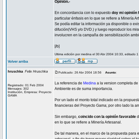
Opinión.-
En concordancia con lo expuesto
doy mi opinión
particular énfasis en lo que se refiere a Minería Ar
Se podía editar la información ya disponible o exi
difución(VHS y/o DVD.) y luego reproducir los mis
involucren en la campaña de sensibilización ambi
[/b]
Ultima edición por medina el 30 Abr 2004 10:33, editado 1
Volver arriba
hruschka
Felix Hruschka
Publicado: 26 Abr 2004 18:56
Asunto
:
La referencia de
Medina
a la version completa de
Registrado: 01 Feb 2004
Ambiente es de suma importancia.
Mensajes: 302
Institución, Empresa: Proyecto
GAMA
Por un lado el monto total indicado en la propuest
financieras del Proyecto Gama; por otro lado la 
Sin embargo,
coincido con la opinión favorable
en lo que se refiere a Minería Artesanal.
De tal manera, en el marco de la propuesta para e