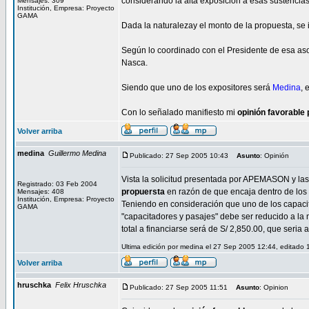
considerando la alta exposición a esas sustencia
Mensajes: 309
Institución, Empresa: Proyecto
GAMA
Dada la naturalezay el monto de la propuesta, se
Según lo coordinado con el Presidente de esa asoci
Nasca.
Siendo que uno de los expositores será
Medina
, 
Con lo señalado manifiesto mi
opinión favorable 
Volver arriba
medina
Guillermo Medina
Publicado: 27 Sep 2005 10:43
Asunto
: Opinión
Vista la solicitud presentada por APEMASON y las 
Registrado: 03 Feb 2004
propuersta
en razón de que encaja dentro de los o
Mensajes: 408
Institución, Empresa: Proyecto
Teniendo en consideración que uno de los capacit
GAMA
"capacitadores y pasajes" debe ser reducido a la m
total a financiarse será de S/ 2,850.00, que seri
Ultima edición por medina el 27 Sep 2005 12:44, editado 
Volver arriba
hruschka
Felix Hruschka
Publicado: 27 Sep 2005 11:51
Asunto
: Opinion