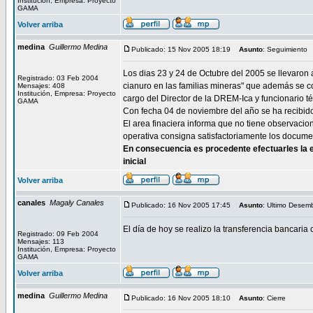
Institución, Empresa: Proyecto
GAMA
Volver arriba
medina
Guillermo Medina
Publicado: 15 Nov 2005 18:19
Asunto
: Seguimiento
Los dias 23 y 24 de Octubre del 2005 se llevaron a
Registrado: 03 Feb 2004
cianuro en las familias mineras" que además se
Mensajes: 408
Institución, Empresa: Proyecto
cargo del Director de la DREM-Ica y funcionario 
GAMA
Con fecha 04 de noviembre del año se ha recibido
El area finaciera informa que no tiene observaci
operativa consigna satisfactoriamente los docume
En consecuencia es procedente efectuarles la e
inicial
Volver arriba
canales
Magaly Canales
Publicado: 16 Nov 2005 17:45
Asunto
: Ultimo Desem
El día de hoy se realizo la transferencia bancaria 
Registrado: 09 Feb 2004
Mensajes: 113
Institución, Empresa: Proyecto
GAMA
Volver arriba
medina
Guillermo Medina
Publicado: 16 Nov 2005 18:10
Asunto
: Cierre