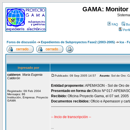
GAMA: Monitor 
Sistema
FAQ
Bu
Perfil
Foros de discusión
->
Expedientes de Subproyectos Fase2 (2003-2005)
->
Ica - F
ingresado por
calderon
Maria Eugenia
Publicado: 09 Sep 2005 14:57
Asunto
: Sol de Oro: 
Calderón
Entidad proponente:
APEMASON - Sol de Oro de
Presentado en forma de:
Oficio Nº 017-APEMASO
Registrado: 09 Feb 2004
Mensajes: 86
Recibido:
Oficina Proyecto Gama, el 07 set. 2005
Institución, Empresa: Proyecto
GAMA
Documentos recibidos:
Oficio e Apemason y car
--------------------------------------------------------------------
-- Incio de transcripción --
...