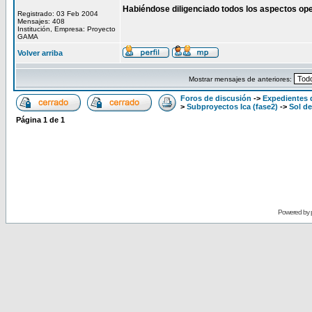
Habiéndose diligenciado todos los aspectos oper
Registrado: 03 Feb 2004
Mensajes: 408
Institución, Empresa: Proyecto
GAMA
Volver arriba
Mostrar mensajes de anteriores:
Foros de discusión
->
Expedientes 
>
Subproyectos Ica (fase2)
->
Sol d
Página
1
de
1
Powered by