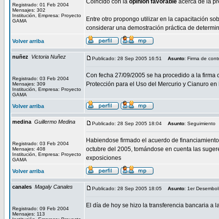
Coincido con la
opinión favorable
acerca de la pr
Registrado: 01 Feb 2004
Mensajes: 302
Institución, Empresa: Proyecto
Entre otro propongo utilizar en la capacitación so
GAMA
considerar una demostración práctica de determin
Volver arriba
nuñez
Victoria Nuñez
Publicado: 28 Sep 2005 16:51
Asunto
: Firma de cont
Con fecha 27/09/2005 se ha procedido a la firma 
Registrado: 03 Feb 2004
Protección para el Uso del Mercurio y Cianuro e
Mensajes: 309
Institución, Empresa: Proyecto
GAMA
Volver arriba
medina
Guillermo Medina
Publicado: 28 Sep 2005 18:04
Asunto
: Seguimiento
Habiendose firmado el acuerdo de financiamiento,
Registrado: 03 Feb 2004
octubre del 2005, tomándose en cuenta las suge
Mensajes: 408
Institución, Empresa: Proyecto
exposiciones
GAMA
Volver arriba
canales
Magaly Canales
Publicado: 28 Sep 2005 18:05
Asunto
: 1er Desembol
El día de hoy se hizo la transferencia bancaria a 
Registrado: 09 Feb 2004
Mensajes: 113