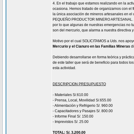
4. En el trabajo que estamos realizando en la act
ocasiona. Hemos tratado de organizarnos con el fi
la única asociación de mineros artesanales e
PEQUEÑO PRODUCTOR MINERO ARTESANAL. En es
por lo que algunas de nuestras emergencias no t
son del mercurio, que alarma a nuestra directiva 
Motivo por el cual SOLICITAMOS a Uds. nos apoye
Mercurio y el Cianuro en las Familias Mineras
di
Debiendo desarrollarse en forma teórica y práctic
de este taller que será de beneficio para todos l
esta actividad.
DESCRIPCION PRESUPUESTO
- Materiales S/.610.00
- Prensa, Local, Movilidad S/.655.00
- Alimentación y Refrigerio S/. 960.00
- Capacitadores y Pasajes S/. 800.00
- Informe Final S/. 150.00
- Imprevistos S/. 25.00
TOTAL: S/. 3,200.00