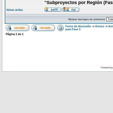
"Subproyectos por Región (Fas
Volver arriba
Mostrar mensajes de anteriores:
Foros de discusión
->
Avisos
->
Avi
para Fase 3
Página
1
de
1
Powered by