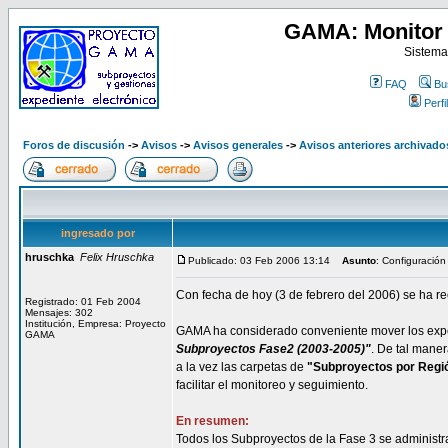
GAMA: Monitor 
Sistema
FAQ
Bu
Perfil
Foros de discusión
->
Avisos
->
Avisos generales
->
Avisos anteriores archivado
ingresado por
hruschka
Felix Hruschka
Publicado: 03 Feb 2006 13:14
Asunto
: Configuración
Con fecha de hoy (3 de febrero del 2006) se ha r
Registrado: 01 Feb 2004
Mensajes: 302
Institución, Empresa: Proyecto
GAMA ha considerado conveniente mover los exped
GAMA
Subproyectos Fase2 (2003-2005)"
. De tal mane
a la vez las carpetas de
"Subproyectos por Regi
facilitar el monitoreo y seguimiento.
En resumen:
Todos los Subproyectos de la Fase 3 se administra