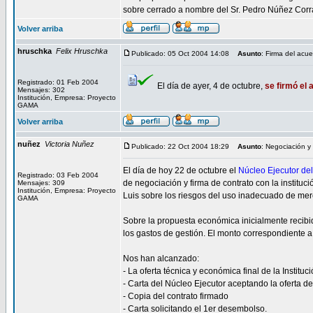
sobre cerrado a nombre del Sr. Pedro Núñez Corr
Volver arriba
hruschka
Felix Hruschka
Publicado: 05 Oct 2004 14:08
Asunto
: Firma del acu
Registrado: 01 Feb 2004
El día de ayer, 4 de octubre,
se firmó el
Mensajes: 302
Institución, Empresa: Proyecto
GAMA
Volver arriba
nuñez
Victoria Nuñez
Publicado: 22 Oct 2004 18:29
Asunto
: Negociación y 
El día de hoy 22 de octubre el
Núcleo Ejecutor de
Registrado: 03 Feb 2004
de negociación y firma de contrato con la instituci
Mensajes: 309
Institución, Empresa: Proyecto
Luis sobre los riesgos del uso inadecuado de mer
GAMA
Sobre la propuesta económica inicialmente recibid
los gastos de gestión. El monto correspondiente a
Nos han alcanzado:
- La oferta técnica y económica final de la Instituc
- Carta del Núcleo Ejecutor aceptando la oferta de 
- Copia del contrato firmado
- Carta solicitando el 1er desembolso.