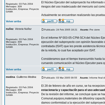
El Núcleo Ejecutor del subproyecto ha informado q
Registrado: 03 Feb 2004
riesgos del uso inadecuado del mercurio así como
Mensajes: 309
Institución, Empresa: Proyecto
GAMA
Actualmente se encuentran realizando las pruebas
Volver arriba
nuñez
Victoria Nuñez
Publicado: 24 Feb 2005 18:21
Asunto
: Pre cierre
En el Informe Nº 003-05-CPM-SCA del Núcleo Ejec
Registrado: 03 Feb 2004
ejecución del subproyecto con opinión favorable d
Mensajes: 309
Institución, Empresa: Proyecto
contratada (ISAT) que les preste asistencia técni
GAMA
de la retorta, lo cual fue aceptado por ISAT.
Consideramos que el tiempo transcurrido hasta l
cursando comunicación al Núcleo Ejecutor para qu
Volver arriba
medina
Guillermo Medina
Publicado: 03 Mar 2005 09:55
Asunto
: Informe final
El 28 de febrero de año en curso, se ha recepcion
Registrado: 03 Feb 2004
estacionaria y capacitaciín para el uso adecua
Mensajes: 408
Institución, Empresa: Proyecto
De la revisión del informe, se concluye quie se h
GAMA
Comunal,equipos,materiales de difusióny capacita
damos conformidad a la ejecución del subproyecto,