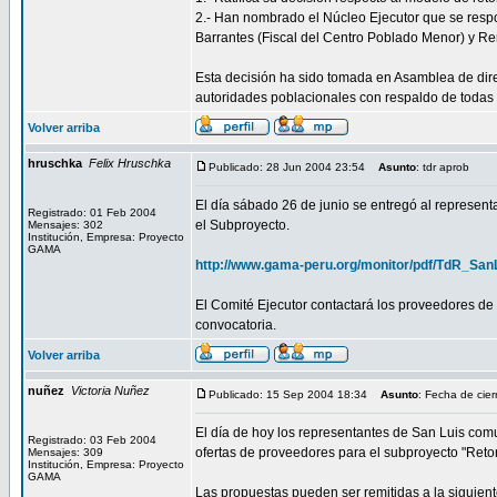
2.- Han nombrado el Núcleo Ejecutor que se resp
Barrantes (Fiscal del Centro Poblado Menor) y Re
Esta decisión ha sido tomada en Asamblea de dire
autoridades poblacionales con respaldo de todas 
Volver arriba
hruschka
Felix Hruschka
Publicado: 28 Jun 2004 23:54
Asunto
: tdr aprob
El día sábado 26 de junio se entregó al represent
Registrado: 01 Feb 2004
el Subproyecto.
Mensajes: 302
Institución, Empresa: Proyecto
GAMA
http://www.gama-peru.org/monitor/pdf/TdR_San
El Comité Ejecutor contactará los proveedores de 
convocatoria.
Volver arriba
nuñez
Victoria Nuñez
Publicado: 15 Sep 2004 18:34
Asunto
: Fecha de cier
El día de hoy los representantes de San Luis co
Registrado: 03 Feb 2004
ofertas de proveedores para el subproyecto "Reto
Mensajes: 309
Institución, Empresa: Proyecto
GAMA
Las propuestas pueden ser remitidas a la siguien