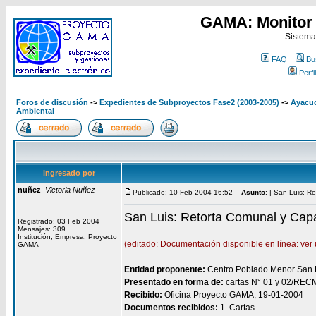
GAMA: Monitor 
Sistema
FAQ
Bu
Perfil
Foros de discusión
->
Expedientes de Subproyectos Fase2 (2003-2005)
->
Ayacuc
Ambiental
ingresado por
nuñez
Victoria Nuñez
Publicado: 10 Feb 2004 16:52
Asunto
: | San Luis: R
San Luis: Retorta Comunal y Capa
Registrado: 03 Feb 2004
Mensajes: 309
Institución, Empresa: Proyecto
(editado: Documentación disponible en línea: ver
GAMA
Entidad proponente:
Centro Poblado Menor San L
Presentado en forma de:
cartas N° 01 y 02/RE
Recibido:
Oficina Proyecto GAMA, 19-01-2004
Documentos recibidos:
1. Cartas