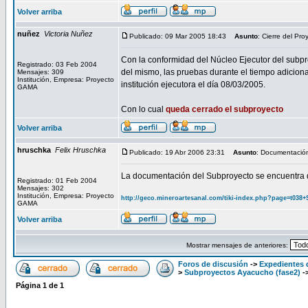
Volver arriba
nuñez
Victoria Nuñez
Publicado: 09 Mar 2005 18:43
Asunto
: Cierre del Pro
Con la conformidad del Núcleo Ejecutor del subpr
Registrado: 03 Feb 2004
del mismo, las pruebas durante el tiempo adicional
Mensajes: 309
Institución, Empresa: Proyecto
institución ejecutora el día 08/03/2005.
GAMA
Con lo cual
queda cerrado el subproyecto
Volver arriba
hruschka
Felix Hruschka
Publicado: 19 Abr 2006 23:31
Asunto
: Documentació
La documentación del Subproyecto se encuentra d
Registrado: 01 Feb 2004
Mensajes: 302
Institución, Empresa: Proyecto
http://geco.mineroartesanal.com/tiki-index.php?page=t03
GAMA
Volver arriba
Mostrar mensajes de anteriores:
Foros de discusión
->
Expedientes 
>
Subproyectos Ayacucho (fase2)
-
Página
1
de
1