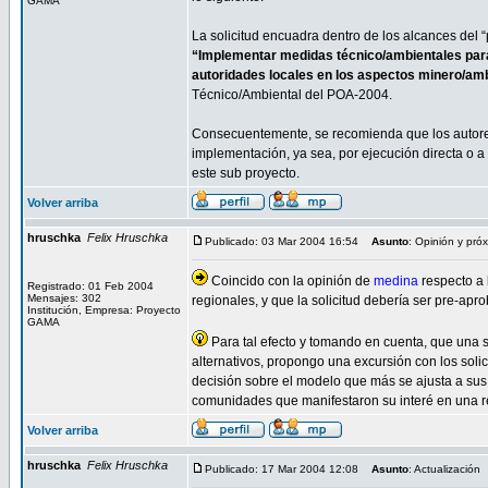
GAMA
La solicitud encuadra dentro de los alcances del 
“Implementar medidas técnico/ambientales para 
autoridades locales en los aspectos minero/amb
Técnico/Ambiental del POA-2004.
Consecuentemente, se recomienda que los autores
implementación, ya sea, por ejecución directa o a 
este sub proyecto.
Volver arriba
hruschka
Felix Hruschka
Publicado: 03 Mar 2004 16:54
Asunto
: Opinión y pró
Coincido con la opinión de
medina
respecto a l
Registrado: 01 Feb 2004
Mensajes: 302
regionales, y que la solicitud debería ser pre-apr
Institución, Empresa: Proyecto
GAMA
Para tal efecto y tomando en cuenta, que una s
alternativos, propongo una excursión con los solic
decisión sobre el modelo que más se ajusta a sus 
comunidades que manifestaron su interé en una re
Volver arriba
hruschka
Felix Hruschka
Publicado: 17 Mar 2004 12:08
Asunto
: Actualización