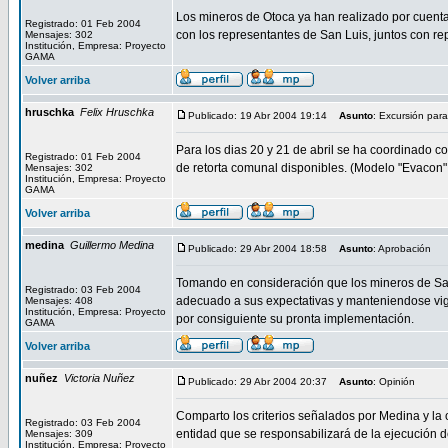
Los mineros de Otoca ya han realizado por cuenta 
Registrado: 01 Feb 2004
con los representantes de San Luis, juntos con r
Mensajes: 302
Institución, Empresa: Proyecto
GAMA
Volver arriba
hruschka
Felix Hruschka
Publicado: 19 Abr 2004 19:14
Asunto
: Excursión para
Para los dias 20 y 21 de abril se ha coordinado c
Registrado: 01 Feb 2004
de retorta comunal disponibles. (Modelo "Evacon",
Mensajes: 302
Institución, Empresa: Proyecto
GAMA
Volver arriba
medina
Guillermo Medina
Publicado: 29 Abr 2004 18:58
Asunto
: Aprobación
Tomando en consideración que los mineros de San 
Registrado: 03 Feb 2004
adecuado a sus expectativas y manteniendose vigen
Mensajes: 408
Institución, Empresa: Proyecto
por consiguiente su pronta implementación.
GAMA
Volver arriba
nuñez
Victoria Nuñez
Publicado: 29 Abr 2004 20:37
Asunto
: Opinión
Comparto los criterios señalados por Medina y la
Registrado: 03 Feb 2004
entidad que se responsabilizará de la ejecución d
Mensajes: 309
Institución, Empresa: Proyecto