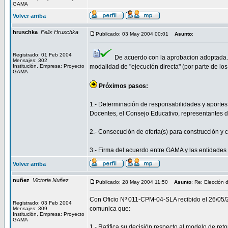
GAMA
Volver arriba
hruschka
Felix Hruschka
Publicado: 03 May 2004 00:01
Asunto
:
Registrado: 01 Feb 2004
De acuerdo con la aprobacion adoptada. 
Mensajes: 302
Institución, Empresa: Proyecto
modalidad de "ejecución directa" (por parte de los 
GAMA
Próximos pasos:
1.- Determinación de responsabilidades y aportes
Docentes, el Consejo Educativo, representantes d
2.- Consecución de oferta(s) para construcción y 
3.- Firma del acuerdo entre GAMA y las entidades 
Volver arriba
nuñez
Victoria Nuñez
Publicado: 28 May 2004 11:50
Asunto
: Re: Elección 
Con Oficio Nº 011-CPM-04-SLA recibido el 26/05/
Registrado: 03 Feb 2004
comunica que:
Mensajes: 309
Institución, Empresa: Proyecto
GAMA
1.- Ratifica su decisión respecto al modelo de ret