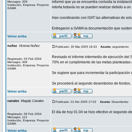
informó que ya se encuentra conluida la instalació
Mensajes: 309
Institución, Empresa: Proyecto
retorta todavía no se pueden realizar debido a un 
GAMA
Han coordinando con lSAT las alternativas de so
Entregaron a GAMA la documentación que sustenta 
Volver arriba
nuñez
Victoria Nuñez
Publicado: 30 Mar 2005 18:43
Asunto
: seguimiento
Revisado el informe intermedio de ejecución del
Registrado: 03 Feb 2004
70% en el cumplimiento de las metas planteadas 
Mensajes: 309
Institución, Empresa: Proyecto
GAMA
Se sugiere que para incrementar la participación
Se procederá al segundo desembolso de fondos, se
Volver arriba
canales
Magaly Canales
Publicado: 01 Abr 2005 17:02
Asunto
: Desembolso
El día de hoy 01.04 se hizo efectivo el segundo 
Registrado: 09 Feb 2004
Mensajes: 113
Institución, Empresa: Proyecto
GAMA
Volver arriba