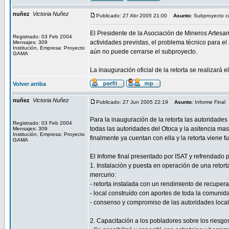
nuñez
Victoria Nuñez
Publicado: 27 Abr 2005 21:00
Asunto
: Subproyecto c
El Presidente de la Asociación de Mineros Artesan
Registrado: 03 Feb 2004
actividades previstas, el problema técnico para e
Mensajes: 309
Institución, Empresa: Proyecto
aún no puede cerrarse el subproyecto.
GAMA
La inauguración oficial de la retorta se realizar
Volver arriba
nuñez
Victoria Nuñez
Publicado: 27 Jun 2005 22:19
Asunto
: Informe Final
Para la inauguración de la retorta las autoridades
Registrado: 03 Feb 2004
todas las autoridades del Otoca y la asitencia mas
Mensajes: 309
Institución, Empresa: Proyecto
finalmente ya cuentan con ella y la retorta viene
GAMA
El Infome final presentado por ISAT y refrendado 
1. Instalación y puesta en operación de una retor
mercurio:
- retorta instalada con un rendimiento de recuper
- local construído con aportes de toda la comuni
- consenso y compromiso de las autoridades locale
2. Capacitación a los pobladores sobre los riesgo