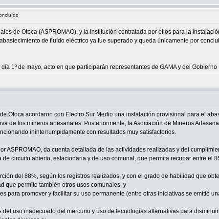
oncluído
ales de Otoca (ASPROMAO), y la Institución contratada por ellos para la instalaci
l abastecimiento de fluído eléctrico ya fue superado y queda únicamente por concl
á el día 1º de mayo, acto en que participarán representantes de GAMA y del Gobiern
 de Otoca acordaron con Electro Sur Medio una instalación provisional para el abas
iva de los mineros artesanales. Posteriormente, la Asociación de Mineros Artesanale
 funcionando ininterrumpidamente con resultados muy satisfactorios.
por ASPROMAO, da cuenta detallada de las actividades realizadas y del cumplimien
ta de circuito abierto, estacionaria y de uso comunal, que permita recupar entre e
arción del 88%, según los registros realizados, y con el grado de habilidad que ob
dad que permite también otros usos comunales, y
s para promover y facilitar su uso permanente (entre otras iniciativas se emitió 
s del uso inadecuado del mercurio y uso de tecnologías alternativas para disminuir