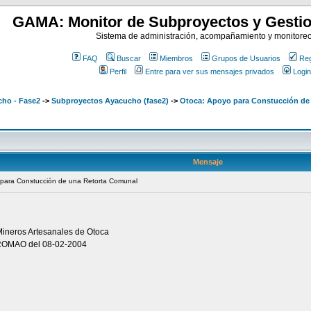
GAMA: Monitor de Subproyectos y Gestio
Sistema de administración, acompañamiento y monitore
FAQ
Buscar
Miembros
Grupos de Usuarios
Reg
Perfil
Entre para ver sus mensajes privados
Login
ho - Fase2
->
Subproyectos Ayacucho (fase2)
->
Otoca: Apoyo para Constucción de
Mensaje
 para Constucción de una Retorta Comunal
ineros Artesanales de Otoca
ROMAO del 08-02-2004