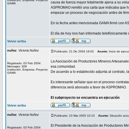
Institución, Empresa: Proyecto
causa de fuerza mayor totalmente ajena a su volun
GAMA
ASPROMAO remitió una carta que indicaba que hab
empezar un proceso de negociación antes de firma
En la fecha antes mencionada GAMA firmó con AS
El día de hoy nos han informado telefónicamente q
Volver arriba
nuñez
Victoria Nuñez
Publicado: 21 Dic 2004 19:02
Asunto
: Inicio de ejecu
La Asociación de Productores Mineros Artesanale
Registrado: 03 Feb 2004
esa comunidad.
Mensajes: 309
Institución, Empresa: Proyecto
De acuerdo a lo establecido adjunta al contrato, la
GAMA
Es interesante señalar que en el proceso contrata
diferencia será abonado a favor de ASPROMAO.
El subproyecto se encuentra en ejecución
Volver arriba
nuñez
Victoria Nuñez
Publicado: 23 Mar 2005 10:15
Asunto
: Situación actu
El Presidente de la Asociación de Productores M
Registrado: 03 Feb 2004