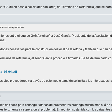
por GAMA en base a solicitudes similares) de Términos de Referencia, que se hará l
Referencia aprobados
uniones entre el equipo GAMA y el señor José García, Presidente de la Asociació
unal.
obes necesarios para la construcción del local de la retorta y también que han de
érminos de referencia, el señor García procedió a firmarlos. Se ha determinado co
ca_08.04.pdf
osibles proveedores y a través de este medio también se invita a los interesados h
l
ales de Otoca para conseguir ofertas de proveedores prolongó mucho más allá de lo 
nes felizmente ya superaron el problema). En reunión sostenida con los dirigentes