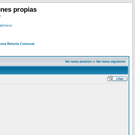
nes propias
o
istrarse
 una Retorta Comunal
Ver tema anterior
::
Ver tema siguiente