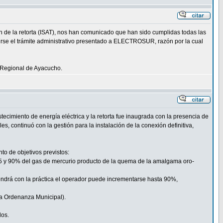
ón de la retorta (ISAT), nos han comunicado que han sido cumplidas todas las
uirse el trámite administrativo presentado a ELECTROSUR, razón por la cual
o Regional de Ayacucho.
tecimiento de energía eléctrica y la retorta fue inaugrada con la presencia de
s, continuó con la gestión para la instalación de la conexión definitiva,
to de objetivos previstos:
l 85 y 90% del gas de mercurio producto de la quema de la amalgama oro-
tendrá con la práctica el operador puede incrementarse hasta 90%,
una Ordenanza Municipal).
los.