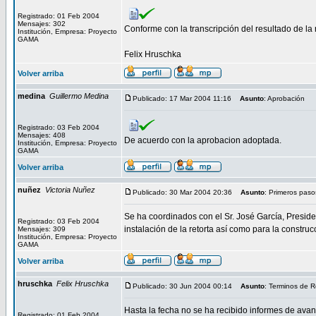
Registrado: 01 Feb 2004
Mensajes: 302
Conforme con la transcripción del resultado de la
Institución, Empresa: Proyecto
GAMA
Felix Hruschka
Volver arriba
medina
Guillermo Medina
Publicado: 17 Mar 2004 11:16
Asunto
: Aprobación
Registrado: 03 Feb 2004
Mensajes: 408
De acuerdo con la aprobacion adoptada.
Institución, Empresa: Proyecto
GAMA
Volver arriba
nuñez
Victoria Nuñez
Publicado: 30 Mar 2004 20:36
Asunto
: Primeros paso
Se ha coordinados con el Sr. José García, Presid
Registrado: 03 Feb 2004
instalación de la retorta así como para la constru
Mensajes: 309
Institución, Empresa: Proyecto
GAMA
Volver arriba
hruschka
Felix Hruschka
Publicado: 30 Jun 2004 00:14
Asunto
: Terminos de R
Hasta la fecha no se ha recibido informes de avan
Registrado: 01 Feb 2004