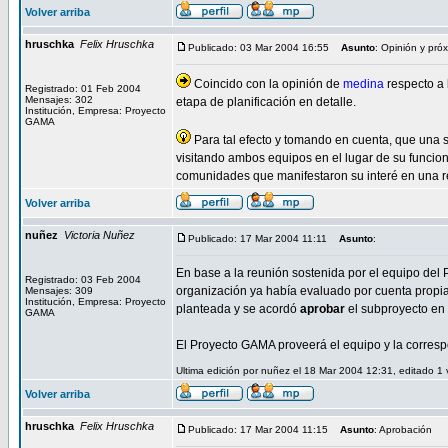
Volver arriba
hruschka
Felix Hruschka
Publicado: 03 Mar 2004 16:55
Asunto
: Opinión y pró
Coincido con la opinión de
medina
respecto a l
Registrado: 01 Feb 2004
Mensajes: 302
etapa de planificación en detalle.
Institución, Empresa: Proyecto
GAMA
Para tal efecto y tomando en cuenta, que una so
visitando ambos equipos en el lugar de su funcion
comunidades que manifestaron su interé en una re
Volver arriba
nuñez
Victoria Nuñez
Publicado: 17 Mar 2004 11:11
Asunto
:
En base a la reunión sostenida por el equipo del 
Registrado: 03 Feb 2004
organización ya había evaluado por cuenta propia
Mensajes: 309
Institución, Empresa: Proyecto
planteada y se acordó
aprobar
el subproyecto en 
GAMA
El Proyecto GAMA proveerá el equipo y la correspo
Ultima edición por nuñez el 18 Mar 2004 12:31, editado 1 
Volver arriba
hruschka
Felix Hruschka
Publicado: 17 Mar 2004 11:15
Asunto
: Aprobación