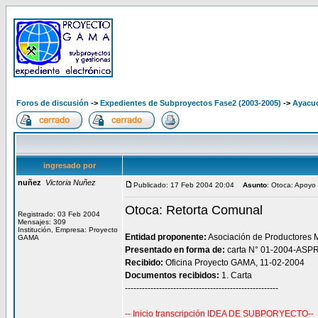
Foros de discusión
->
Expedientes de Subproyectos Fase2 (2003-2005)
->
Ayacuc
ingresado por
nuñez
Victoria Nuñez
Publicado: 17 Feb 2004 20:04
Asunto
: Otoca: Apoyo
Otoca: Retorta Comunal
Registrado: 03 Feb 2004
Mensajes: 309
Institución, Empresa: Proyecto
Entidad proponente:
Asociación de Productores M
GAMA
Presentado en forma de:
carta N° 01-2004-ASP
Recibido:
Oficina Proyecto GAMA, 11-02-2004
Documentos recibidos:
1. Carta
------------------------------------------------------
-- Inicio transcripción IDEA DE SUBPORYECTO--