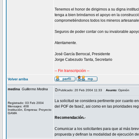
Tenemos el honor de dirigirnos a su digna institu
tenga a bien brindarnos el apoyo en la construcc
comprometiéndonos todos los mineros artesanales e
Seguros de poder contar con su invalorable apoyo
Atentamente.
José García Berrocal, Presidente
Jorge Cabezudo Tanta, Secretario
-- Fin transcripción --
Volver arriba
medina
Guillermo Medina
Publicado: 20 Feb 2004 11:33
Asunto
: Opinión
La solicitud se considera pertinente por cuanto e
Registrado: 03 Feb 2004
del POF de fase2, asi como en las prioridades reg
Mensajes: 408
Institución, Empresa: Proyecto
GAMA
Recomendación.-
Comunicar a los solicitantes para que al más bre
propuesta y definan la modalidad de ejecución de