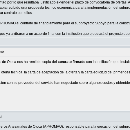
tad por lo que resultaba justificado extender el plazo de convocatoria de oferta
ía recibido una propuesta técnico económica para la implementación del subpro
r contrato con ellos.
PROMAO el contrato de financiamiento para el subproyecto “Apoyo para la constr
ue ya arribaron a un acuerdo final con la institución que ejecutará el proyecto d
ción
s de Otoca nos ha remitido copia del
contrato firmado
con la institución que insta
 oferta técnica, la carta de aceptación de la oferta y la carta-solicitud del primer d
ción con su proveedor del servicio han negociado sobre algunos costos y obtenido
al
ineros Artesanales de Otoca (APROMAO), responsable para la ejecución del subpro