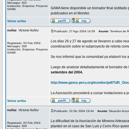
Mensajes: 302
Institución, Empresa: Proyecto
GAMA tiene disponible un borrador final (editado 
GAMA
publicados en el Monitor.
Volver arriba
nuñez
Victoria Nuñez
Publicado: 27 Ago 2004 14:59
Asunto
: Terminos de 
Los días 26 y 27 de agosto se llevaron a cabo re
Registrado: 03 Feb 2004
coordinación sobre el subproyecto de retorta com
Mensajes: 309
Institución, Empresa: Proyecto
GAMA
Se nos informó que la comunidad ya elaboró los ad
Luego de analizar detalladamente el borrador de t
setiembre del 2004.
http://www.gama-peru.org/monitor/pdf/TdR_Oto
La Asociación procederá a cursar invitaciones a p
Volver arriba
nuñez
Victoria Nuñez
Publicado: 10 Dic 2004 19:44
Asunto
: Situación Actua
La dificultad de la Asociación de Mineros Artesan
Registrado: 03 Feb 2004
planteó en el caso de San Luis y Cerro Rico quie
Mensajes: 309