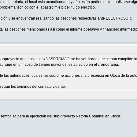
n de la retorta, el local esta acondiconado y aún están pedientes de realizarse al
problema técnico con el abastecimieto del fluido eléctrico.
lución y se encuentran realizando las gestiones respectivas ante ELECTROSUR.
las gestiones mencionadas así como el informe operativo y financiero intermedio
 Subproyecto que nos alcanzó ASPROMAO, se ha verificado que se han cumplido las
aunque en un lapso de tiempo mayor del establecido en el cronograma.
 de las autoridades locales, se coordine acciones y la presencia en Otoca de la a
gún los términos del contrato vigente.
desembolso para la ejecución del sub-proyecto Retorta Comunal en Otoca.