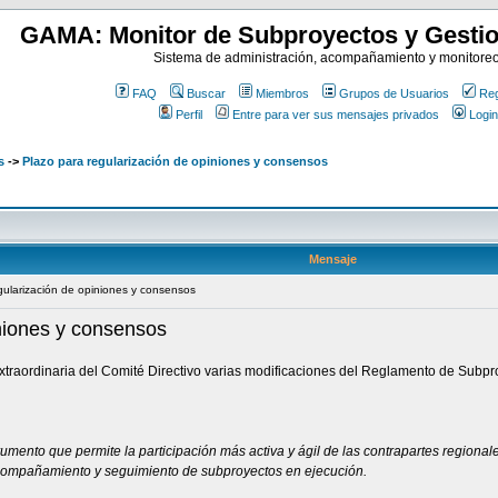
GAMA: Monitor de Subproyectos y Gestio
Sistema de administración, acompañamiento y monitore
FAQ
Buscar
Miembros
Grupos de Usuarios
Reg
Perfil
Entre para ver sus mensajes privados
Login
s
->
Plazo para regularización de opiniones y consensos
Mensaje
egularización de opiniones y consensos
niones y consensos
xtraordinaria del Comité Directivo varias modificaciones del Reglamento de Subpr
trumento que permite la participación más activa y ágil de las contrapartes region
acompañamiento y seguimiento de subproyectos en ejecución.