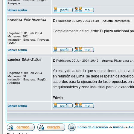
Arequipa
Volver arriba
hruschka
Felix Hruschka
Publicado: 30 May 2004 14:40
Asunto
: comentario
Completamente de acuerdo: El plazo adicional par
Registrado: 01 Feb 2004
Mensajes: 302
Institución, Empresa: Proyecto
GAMA
Volver arriba
ezuniga
Edwin Zuñiga
Publicado: 29 Jun 2004 16:45
Asunto
: Plazo para aná
Yo estoy de acuerdo que si no se tienen observac
Registrado: 09 Feb 2004
en reunión de Lima, se debe respetar los acuerdo
Mensajes: 70
Institución, Empresa: Región
acuerdos para la ejecución de las propuestas en c
Arequipa
de quimbaletes y zona industrial para la extracción
Edwin
Volver arriba
Foros de discusión
->
Avisos
->
Avi