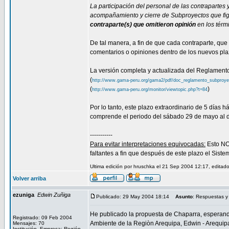
La participación del personal de las contrapartes
acompañamiento y cierre de Subproyectos que figu
contraparte(s) que omitieron opinión
en los térmi
De tal manera, a fin de que cada contraparte, qu
comentarios o opiniones dentro de los nuevos pla
La versión completa y actualizada del Reglamen
(
http://www.gama-peru.org/gama2/pdf/doc_reglamento_subproye
(
)
http://www.gama-peru.org/monitor/viewtopic.php?t=84
Por lo tanto, este plazo extraordinario de 5 días
comprende el periodo del sábado 29 de mayo al 
-----------
Para evitar interpretaciones equivocadas:
Esto NO 
faltantes a fin que después de este plazo el Siste
Ultima edición por hruschka el 21 Sep 2004 12:17, editad
Volver arriba
ezuniga
Edwin Zuñiga
Publicado: 29 May 2004 18:14
Asunto
: Respuestas y
He publicado la propuesta de Chaparra, esperand
Registrado: 09 Feb 2004
Ambiente de la Regiòn Arequipa, Edwin - Arequip
Mensajes: 70
Institución, Empresa: Región