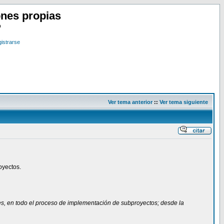
nes propias
o
istrarse
Ver tema anterior
::
Ver tema siguiente
oyectos.
ales, en todo el proceso de implementación de subproyectos; desde la