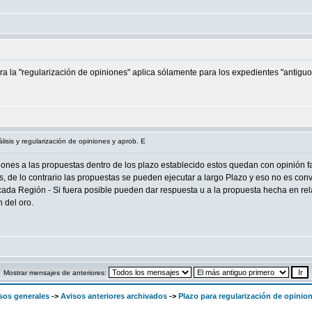
a la "regularización de opiniones" aplica sólamente para los expedientes "antiguo
lisis y regularización de opiniones y aprob. E
iones a las propuestas dentro de los plazo establecido estos quedan con opinión f
s, de lo contrario las propuestas se pueden ejecutar a largo Plazo y eso no es co
ada Región - Si fuera posible pueden dar respuesta u a la propuesta hecha en rela
 del oro.
Mostrar mensajes de anteriores:
sos generales
->
Avisos anteriores archivados
->
Plazo para regularización de opini