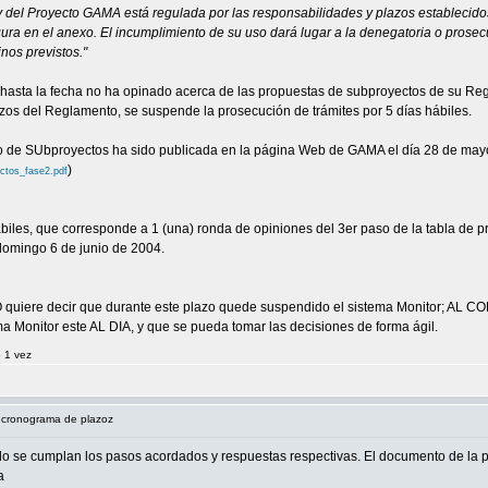
 y del Proyecto GAMA está regulada por las responsabilidades y plazos establecido
ra en el anexo. El incumplimiento de su uso dará lugar a la denegatoria o prosecu
nos previstos."
e hasta la fecha no ha opinado acerca de las propuestas de subproyectos de su Re
zos del Reglamento, se suspende la prosecución de trámites por 5 días hábiles.
to de SUbproyectos ha sido publicada en la página Web de GAMA el día 28 de may
)
ctos_fase2.pdf
 hábiles, que corresponde a 1 (una) ronda de opiniones del 3er paso de la tabla de
domingo 6 de junio de 2004.
quiere decir que durante este plazo quede suspendido el sistema Monitor; AL CO
ma Monitor este AL DIA, y que se pueda tomar las decisiones de forma ágil.
o 1 vez
 cronograma de plazoz
o se cumplan los pasos acordados y respuestas respectivas. El documento de la p
a