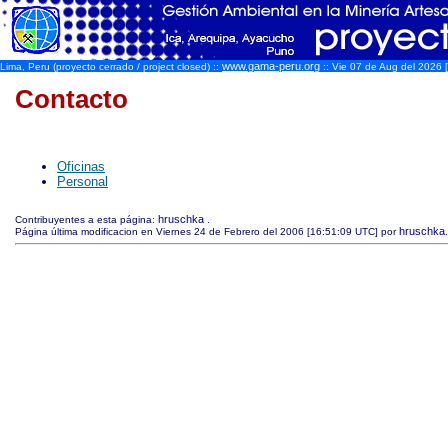
www.gama-peru.org
Lima, Peru (proyecto cerrado / project closed) ::
:: Vie 07 de Aug del 2026 [
Contacto
Oficinas
Personal
hruschka
Contribuyentes a esta página:
.
hruschka
Página última modificacion en Viernes 24 de Febrero del 2006 [16:51:09 UTC] por
.